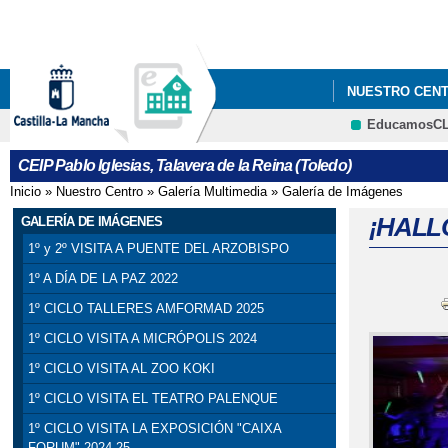
NUESTRO CEN
EducamosC
CEIP Pablo Iglesias, Talavera de la Reina (Toledo)
Inicio
»
Nuestro Centro
»
Galería Multimedia
»
Galería de Imágenes
Se encuentra usted aquí
¡HALL
GALERÍA DE IMÁGENES
1º y 2º VISITA A PUENTE DEL ARZOBISPO
1º A DÍA DE LA PAZ 2022
1º CICLO TALLERES AMFORMAD 2025
1º CICLO VISITA A MICRÓPOLIS 2024
1º CICLO VISITA AL ZOO KOKI
1º CICLO VISITA EL TEATRO PALENQUE
1º CICLO VISITA LA EXPOSICIÓN "CAIXA
FORUM" 2024-25