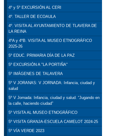
4º y 5º EXCURSIÓN AL CERI
4º. TALLER DE ECOAULA
4º. VISITA AL AYUNTAMIENTO DE TLAVERA DE
LA REINA
4ºA y 4ºB. VISITA AL MUSEO ETNOGRÁFICO
2025-26
5º EDUC. PRIMARIA DÍA DE LA PAZ
5º EXCURSIÓN A "LA PORTIÑA"
5º IMÁGENES DE TALAVERA
5º V JORANAS: V JORNADA: Infancia, ciudad y
salud
5º V Jornada: Infancia, ciudad y salud. “Jugando en
la calle, haciendo ciudad”
5º VISITA AL MUSEO ETNOGRÁFICO
5º VISITA GRANJA-ESCUELA CAMELOT 2024-25
5º VÍA VERDE 2023