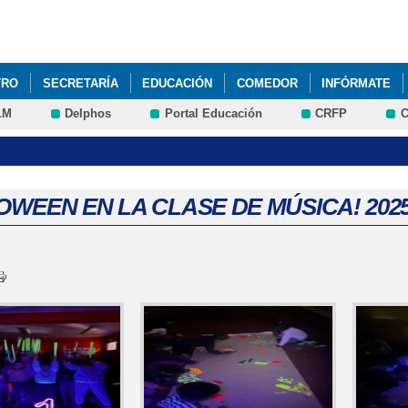
Pasar al
contenido
principal
TRO
SECRETARÍA
EDUCACIÓN
COMEDOR
INFÓRMATE
LM
Delphos
Portal Educación
CRFP
C
OWEEN EN LA CLASE DE MÚSICA! 2025