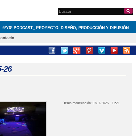
Search this site
Formulario de
búsqueda
5ºY6º PODCAST_ PROYECTO: DISEÑO, PRODUCCIÓN Y DIFUSIÓN
ontacto
-26
Última modificación:
07/11/2025 - 11:21