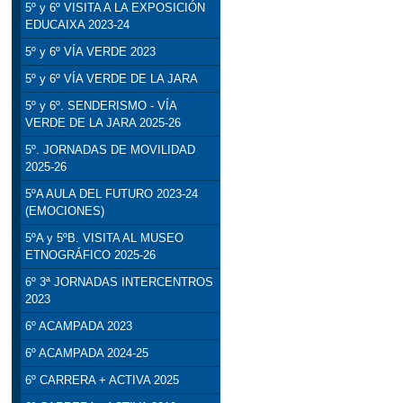
5º y 6º VISITA A LA EXPOSICIÓN
EDUCAIXA 2023-24
5º y 6º VÍA VERDE 2023
5º y 6º VÍA VERDE DE LA JARA
5º y 6º. SENDERISMO - VÍA
VERDE DE LA JARA 2025-26
5º. JORNADAS DE MOVILIDAD
2025-26
5ºA AULA DEL FUTURO 2023-24
(EMOCIONES)
5ºA y 5ºB. VISITA AL MUSEO
ETNOGRÁFICO 2025-26
6º 3ª JORNADAS INTERCENTROS
2023
6º ACAMPADA 2023
6º ACAMPADA 2024-25
6º CARRERA + ACTIVA 2025