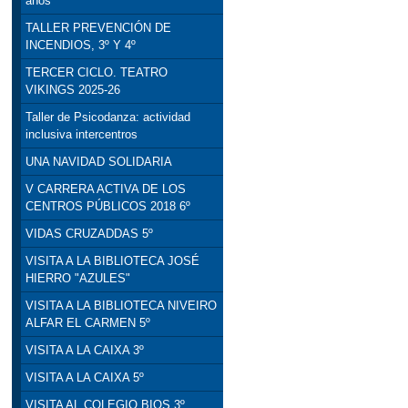
años
TALLER PREVENCIÓN DE
INCENDIOS, 3º Y 4º
TERCER CICLO. TEATRO
VIKINGS 2025-26
Taller de Psicodanza: actividad
inclusiva intercentros
UNA NAVIDAD SOLIDARIA
V CARRERA ACTIVA DE LOS
CENTROS PÚBLICOS 2018 6º
VIDAS CRUZADDAS 5º
VISITA A LA BIBLIOTECA JOSÉ
HIERRO "AZULES"
VISITA A LA BIBLIOTECA NIVEIRO
ALFAR EL CARMEN 5º
VISITA A LA CAIXA 3º
VISITA A LA CAIXA 5º
VISITA AL COLEGIO BIOS 3º