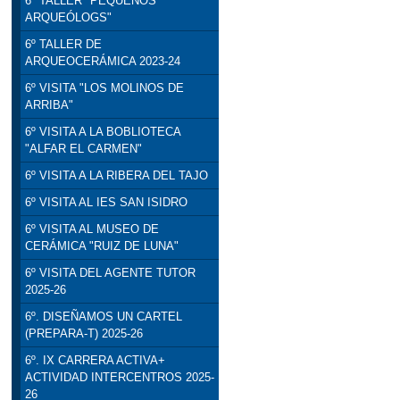
6º TALLER "PEQUEÑOS
ARQUEÓLOGS"
6º TALLER DE
ARQUEOCERÁMICA 2023-24
6º VISITA "LOS MOLINOS DE
ARRIBA"
6º VISITA A LA BOBLIOTECA
"ALFAR EL CARMEN"
6º VISITA A LA RIBERA DEL TAJO
6º VISITA AL IES SAN ISIDRO
6º VISITA AL MUSEO DE
CERÁMICA "RUIZ DE LUNA"
6º VISITA DEL AGENTE TUTOR
2025-26
6º. DISEÑAMOS UN CARTEL
(PREPARA-T) 2025-26
6º. IX CARRERA ACTIVA+
ACTIVIDAD INTERCENTROS 2025-
26