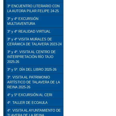
3º ENCUENTRO LITERARIO CON
LA AUTORA PILAR FELIPE 24-25
3º y 4º EXCURSIÓN
MULTIAVENTURA
3º y 4º REALIDAD VIRTUAL
3º y 4º VISITA MURALES DE
CERÁMICA DE TALAVERA 2023-24
3º y 4º. VISITA AL CENTRO DE
INTERPRETACIÓN RÍO TAJO
2025-26
3º y 5º. DÍA DEL LIBRO 2025-26
3º. VISITA AL PATRIMONIO
ARTÍSTICO DE TALAVERA DE LA
REINA 2025-26
4º y 5º EXCURSIÓN AL CERI
4º. TALLER DE ECOAULA
4º. VISITA AL AYUNTAMIENTO DE
TLAVERA DE LA REINA