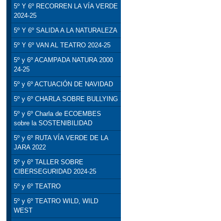
5º Y 6º RECORREN LA VÍA VERDE
2024-25
5º Y 6º SALIDA A LA NATURALEZA
5º Y 6º VAN AL TEATRO 2024-25
5º y 6º ACAMPADA NATURA 2000
24-25
5º y 6º ACTUACIÓN DE NAVIDAD
5º y 6º CHARLA SOBRE BULLYING
5º y 6º Charla de ECOEMBES
sobre la SOSTENIBILIDAD
5º y 6º RUTA VÍA VERDE DE LA
JARA 2022
5º y 6º TALLER SOBRE
CIBERSEGURIDAD 2024-25
5º y 6º TEATRO
5º y 6º TEATRO WILD, WILD
WEST