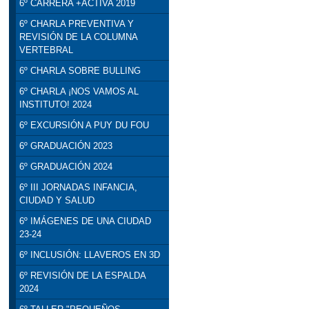
6º CARRERA +ACTIVA 2019
6º CHARLA PREVENTIVA Y
REVISIÓN DE LA COLUMNA
VERTEBRAL
6º CHARLA SOBRE BULLING
6º CHARLA ¡NOS VAMOS AL
INSTITUTO! 2024
6º EXCURSIÓN A PUY DU FOU
6º GRADUACIÓN 2023
6º GRADUACIÓN 2024
6º III JORNADAS INFANCIA,
CIUDAD Y SALUD
6º IMÁGENES DE UNA CIUDAD
23-24
6º INCLUSIÓN: LLAVEROS EN 3D
6º REVISIÓN DE LA ESPALDA
2024