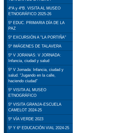
4ºA y 4ºB. VISITA AL MUSEO
ETNOGRÁFICO 2025-26
5º EDUC. PRIMARIA DÍA DE LA
PAZ
5º EXCURSIÓN A "LA PORTIÑA"
5º IMÁGENES DE TALAVERA
5º V JORANAS: V JORNADA:
Infancia, ciudad y salud
5º V Jornada: Infancia, ciudad y
salud. “Jugando en la calle,
haciendo ciudad”
5º VISITA AL MUSEO
ETNOGRÁFICO
5º VISITA GRANJA-ESCUELA
CAMELOT 2024-25
5º VÍA VERDE 2023
5º Y 6º EDUCACIÓN VIAL 2024-25