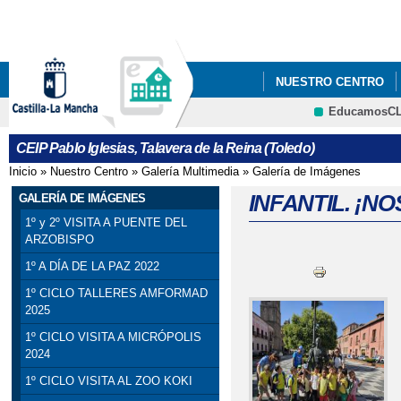
Pa
co
pri
NUESTRO CENTRO
EducamosC
5ºY6º PODCAST_ PRO
CEIP Pablo Iglesias, Talavera de la Reina (Toledo)
Inicio
»
Nuestro Centro
»
Galería Multimedia
»
Galería de Imágenes
Se encuentra usted aquí
INFANTIL. ¡NO
GALERÍA DE IMÁGENES
1º y 2º VISITA A PUENTE DEL
ARZOBISPO
1º A DÍA DE LA PAZ 2022
1º CICLO TALLERES AMFORMAD
2025
1º CICLO VISITA A MICRÓPOLIS
2024
1º CICLO VISITA AL ZOO KOKI