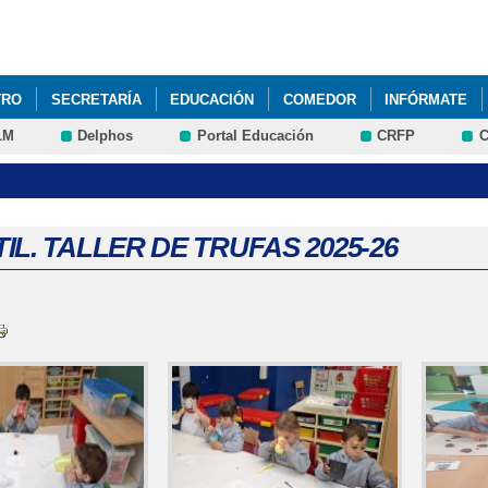
Pasar al
contenido
principal
TRO
SECRETARÍA
EDUCACIÓN
COMEDOR
INFÓRMATE
LM
Delphos
Portal Educación
CRFP
C
IL. TALLER DE TRUFAS 2025-26