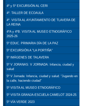
4º y 5º EXCURSIÓN AL CERI
4º. TALLER DE ECOAULA
4º. VISITA AL AYUNTAMIENTO DE TLAVERA DE
LA REINA
4ºA y 4ºB. VISITA AL MUSEO ETNOGRÁFICO
2025-26
5º EDUC. PRIMARIA DÍA DE LA PAZ
5º EXCURSIÓN A "LA PORTIÑA"
5º IMÁGENES DE TALAVERA
5º V JORANAS: V JORNADA: Infancia, ciudad y
salud
5º V Jornada: Infancia, ciudad y salud. “Jugando en
la calle, haciendo ciudad”
5º VISITA AL MUSEO ETNOGRÁFICO
5º VISITA GRANJA-ESCUELA CAMELOT 2024-25
5º VÍA VERDE 2023