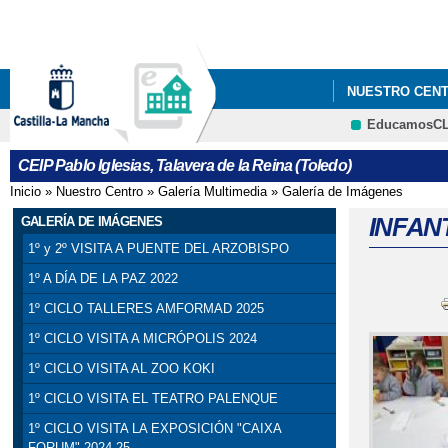
NUESTRO CEN
EducamosC
CEIP Pablo Iglesias, Talavera de la Reina (Toledo)
Inicio
»
Nuestro Centro
»
Galería Multimedia
»
Galería de Imágenes
Se encuentra usted aquí
INFANT
GALERÍA DE IMÁGENES
1º y 2º VISITA A PUENTE DEL ARZOBISPO
1º A DÍA DE LA PAZ 2022
1º CICLO TALLERES AMFORMAD 2025
1º CICLO VISITA A MICRÓPOLIS 2024
1º CICLO VISITA AL ZOO KOKI
1º CICLO VISITA EL TEATRO PALENQUE
1º CICLO VISITA LA EXPOSICIÓN "CAIXA
FORUM" 2024-25