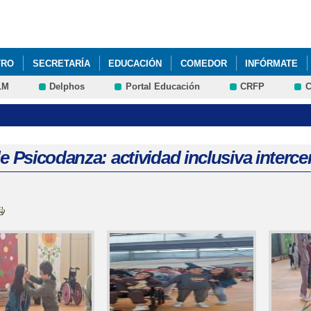
Pasar al
contenido
principal
TRO
SECRETARÍA
EDUCACIÓN
COMEDOR
INFÓRMATE
LM
Delphos
Portal Educación
CRFP
C
de Psicodanza: actividad inclusiva interce