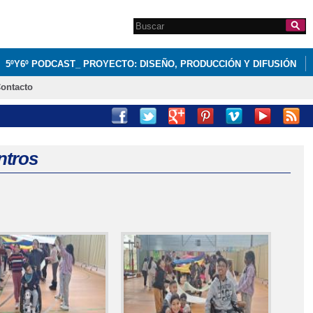
Search this site
Formulario de
búsqueda
5ºY6º PODCAST_ PROYECTO: DISEÑO, PRODUCCIÓN Y DIFUSIÓN
ontacto
ntros