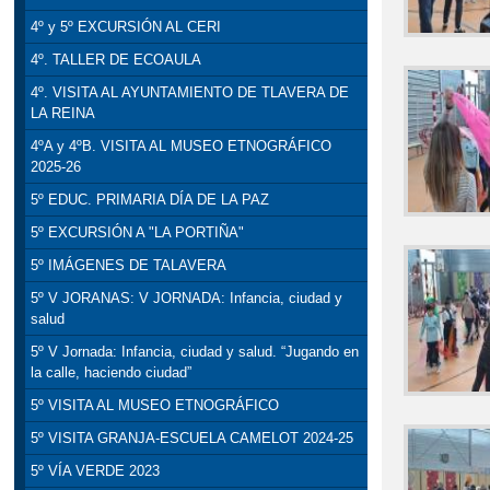
4º y 5º EXCURSIÓN AL CERI
4º. TALLER DE ECOAULA
4º. VISITA AL AYUNTAMIENTO DE TLAVERA DE
LA REINA
4ºA y 4ºB. VISITA AL MUSEO ETNOGRÁFICO
2025-26
5º EDUC. PRIMARIA DÍA DE LA PAZ
5º EXCURSIÓN A "LA PORTIÑA"
5º IMÁGENES DE TALAVERA
5º V JORANAS: V JORNADA: Infancia, ciudad y
salud
5º V Jornada: Infancia, ciudad y salud. “Jugando en
la calle, haciendo ciudad”
5º VISITA AL MUSEO ETNOGRÁFICO
5º VISITA GRANJA-ESCUELA CAMELOT 2024-25
5º VÍA VERDE 2023