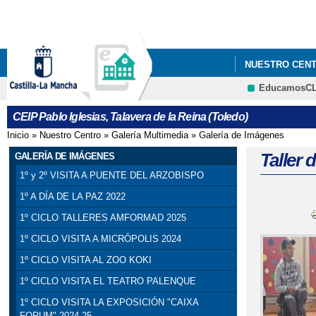
NUESTRO CEN
EducamosC
CEIP Pablo Iglesias, Talavera de la Reina (Toledo)
Inicio
»
Nuestro Centro
»
Galería Multimedia
»
Galería de Imágenes
Se encuentra usted aquí
Taller 
GALERÍA DE IMÁGENES
1º y 2º VISITA A PUENTE DEL ARZOBISPO
1º A DÍA DE LA PAZ 2022
1º CICLO TALLERES AMFORMAD 2025
1º CICLO VISITA A MICRÓPOLIS 2024
1º CICLO VISITA AL ZOO KOKI
1º CICLO VISITA EL TEATRO PALENQUE
1º CICLO VISITA LA EXPOSICIÓN "CAIXA
FORUM" 2024-25