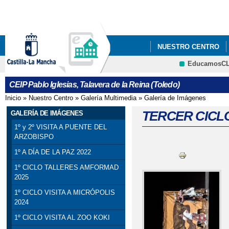
Pa
co
pri
NUESTRO CENTRO
EducamosC
5ºY6º PODCAST_ PRO
CEIP Pablo Iglesias, Talavera de la Reina (Toledo)
Inicio
»
Nuestro Centro
»
Galería Multimedia
»
Galería de Imágenes
Se encuentra usted aquí
TERCER CICLO
GALERÍA DE IMÁGENES
1º y 2º VISITA A PUENTE DEL
ARZOBISPO
1º A DÍA DE LA PAZ 2022
1º CICLO TALLERES AMFORMAD
2025
1º CICLO VISITA A MICRÓPOLIS
2024
1º CICLO VISITA AL ZOO KOKI