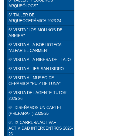
6º TALLER "PEQUEÑOS
ARQUEÓLOGS"
6º TALLER DE
ARQUEOCERÁMICA 2023-24
6º VISITA "LOS MOLINOS DE
ARRIBA"
6º VISITA A LA BOBLIOTECA
"ALFAR EL CARMEN"
6º VISITA A LA RIBERA DEL TAJO
6º VISITA AL IES SAN ISIDRO
6º VISITA AL MUSEO DE
CERÁMICA "RUIZ DE LUNA"
6º VISITA DEL AGENTE TUTOR
2025-26
6º. DISEÑAMOS UN CARTEL
(PREPARA-T) 2025-26
6º. IX CARRERA ACTIVA+
ACTIVIDAD INTERCENTROS 2025-
26