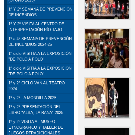
(OTOÑO 2023)
1º Y 2º SEMANA DE PREVENCIÓN
DE INCENDIOS
1º Y 2º VISITA AL CENTRO DE
INTERPRETACIÓN RÍO TAJO
1º a 4º SEMANA DE PREVENCIÓN
DE INCENDIOS 2024-25
1º ciclo VISITIA A LA EXPOSICIÓN
"DE POLO A POLO"
1º ciclo VISITIA A LA EXPOSICIÓN
"DE POLO A POLO"
1º y 2º CICLO VAN AL TEATRO
2024
1º y 2º LA MONDILLA 2025
1º y 2º PRESENTACIÓN DEL
LIBRO "ALBA, LA RANA" 2025
1º y 2º VISITA AL MUSEO
ETNOGRÁFICO Y TALLER DE
JUEGOS RTRADICIONALES