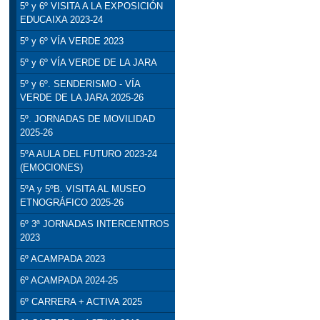
5º y 6º VISITA A LA EXPOSICIÓN
EDUCAIXA 2023-24
5º y 6º VÍA VERDE 2023
5º y 6º VÍA VERDE DE LA JARA
5º y 6º. SENDERISMO - VÍA
VERDE DE LA JARA 2025-26
5º. JORNADAS DE MOVILIDAD
2025-26
5ºA AULA DEL FUTURO 2023-24
(EMOCIONES)
5ºA y 5ºB. VISITA AL MUSEO
ETNOGRÁFICO 2025-26
6º 3ª JORNADAS INTERCENTROS
2023
6º ACAMPADA 2023
6º ACAMPADA 2024-25
6º CARRERA + ACTIVA 2025