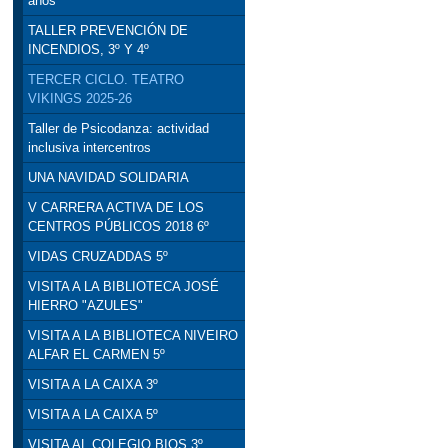
años
TALLER PREVENCIÓN DE
INCENDIOS, 3º Y 4º
TERCER CICLO. TEATRO
VIKINGS 2025-26
Taller de Psicodanza: actividad
inclusiva intercentros
UNA NAVIDAD SOLIDARIA
V CARRERA ACTIVA DE LOS
CENTROS PÚBLICOS 2018 6º
VIDAS CRUZADDAS 5º
VISITA A LA BIBLIOTECA JOSÉ
HIERRO "AZULES"
VISITA A LA BIBLIOTECA NIVEIRO
ALFAR EL CARMEN 5º
VISITA A LA CAIXA 3º
VISITA A LA CAIXA 5º
VISITA AL COLEGIO BIOS 3º