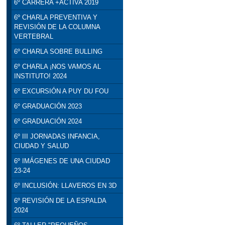
6º CARRERA +ACTIVA 2019
6º CHARLA PREVENTIVA Y
REVISIÓN DE LA COLUMNA
VERTEBRAL
6º CHARLA SOBRE BULLING
6º CHARLA ¡NOS VAMOS AL
INSTITUTO! 2024
6º EXCURSIÓN A PUY DU FOU
6º GRADUACIÓN 2023
6º GRADUACIÓN 2024
6º III JORNADAS INFANCIA,
CIUDAD Y SALUD
6º IMÁGENES DE UNA CIUDAD
23-24
6º INCLUSIÓN: LLAVEROS EN 3D
6º REVISIÓN DE LA ESPALDA
2024