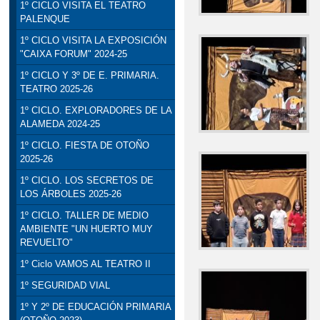
1º CICLO VISITA EL TEATRO
PALENQUE
1º CICLO VISITA LA EXPOSICIÓN
"CAIXA FORUM" 2024-25
1º CICLO Y 3º DE E. PRIMARIA.
TEATRO 2025-26
1º CICLO. EXPLORADORES DE LA
ALAMEDA 2024-25
1º CICLO. FIESTA DE OTOÑO
2025-26
1º CICLO. LOS SECRETOS DE
LOS ÁRBOLES 2025-26
1º CICLO. TALLER DE MEDIO
AMBIENTE "UN HUERTO MUY
REVUELTO"
1º Ciclo VAMOS AL TEATRO II
1º SEGURIDAD VIAL
1º Y 2º DE EDUCACIÓN PRIMARIA