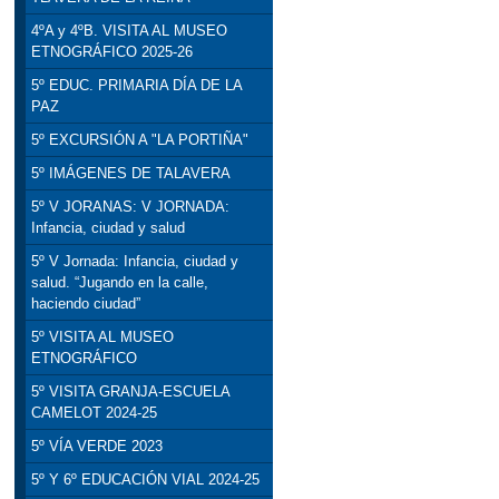
4ºA y 4ºB. VISITA AL MUSEO
ETNOGRÁFICO 2025-26
5º EDUC. PRIMARIA DÍA DE LA
PAZ
5º EXCURSIÓN A "LA PORTIÑA"
5º IMÁGENES DE TALAVERA
5º V JORANAS: V JORNADA:
Infancia, ciudad y salud
5º V Jornada: Infancia, ciudad y
salud. “Jugando en la calle,
haciendo ciudad”
5º VISITA AL MUSEO
ETNOGRÁFICO
5º VISITA GRANJA-ESCUELA
CAMELOT 2024-25
5º VÍA VERDE 2023
5º Y 6º EDUCACIÓN VIAL 2024-25