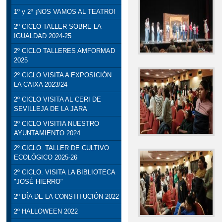
1º y 2º ¡NOS VAMOS AL TEATRO!
2º CICLO TALLER SOBRE LA
IGUALDAD 2024-25
2º CICLO TALLERES AMFORMAD
2025
2º CICLO VISITA A EXPOSICIÓN
LA CAIXA 2023/24
2º CICLO VISITA AL CERI DE
SEVILLEJA DE LA JARA
2º CICLO VISITIA NUESTRO
AYUNTAMIENTO 2024
2º CICLO. TALLER DE CULTIVO
ECOLÓGICO 2025-26
2º CICLO. VISITA LA BIBLIOTECA
"JOSÉ HIERRO"
2º DÍA DE LA CONSTITUCIÓN 2022
2º HALLOWEEN 2022