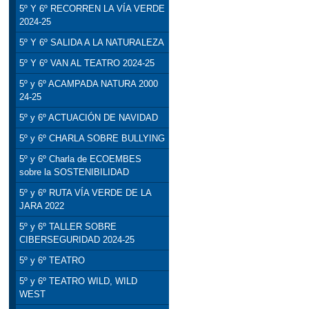
5º Y 6º RECORREN LA VÍA VERDE
2024-25
5º Y 6º SALIDA A LA NATURALEZA
5º Y 6º VAN AL TEATRO 2024-25
5º y 6º ACAMPADA NATURA 2000
24-25
5º y 6º ACTUACIÓN DE NAVIDAD
5º y 6º CHARLA SOBRE BULLYING
5º y 6º Charla de ECOEMBES
sobre la SOSTENIBILIDAD
5º y 6º RUTA VÍA VERDE DE LA
JARA 2022
5º y 6º TALLER SOBRE
CIBERSEGURIDAD 2024-25
5º y 6º TEATRO
5º y 6º TEATRO WILD, WILD
WEST