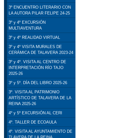
3º ENCUENTRO LITERARIO CON
LA AUTORA PILAR FELIPE 24-25
3º y 4º EXCURSIÓN
MULTIAVENTURA
3º y 4º REALIDAD VIRTUAL
3º y 4º VISITA MURALES DE
CERÁMICA DE TALAVERA 2023-24
3º y 4º. VISITA AL CENTRO DE
INTERPRETACIÓN RÍO TAJO
2025-26
3º y 5º. DÍA DEL LIBRO 2025-26
3º. VISITA AL PATRIMONIO
ARTÍSTICO DE TALAVERA DE LA
REINA 2025-26
4º y 5º EXCURSIÓN AL CERI
4º. TALLER DE ECOAULA
4º. VISITA AL AYUNTAMIENTO DE
TLAVERA DE LA REINA