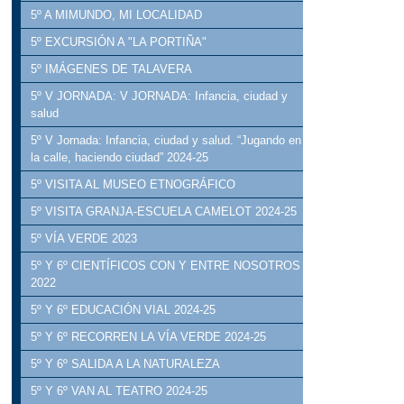
5º A MIMUNDO, MI LOCALIDAD
5º EXCURSIÓN A "LA PORTIÑA"
5º IMÁGENES DE TALAVERA
5º V JORNADA: V JORNADA: Infancia, ciudad y
salud
5º V Jornada: Infancia, ciudad y salud. “Jugando en
la calle, haciendo ciudad” 2024-25
5º VISITA AL MUSEO ETNOGRÁFICO
5º VISITA GRANJA-ESCUELA CAMELOT 2024-25
5º VÍA VERDE 2023
5º Y 6º CIENTÍFICOS CON Y ENTRE NOSOTROS
2022
5º Y 6º EDUCACIÓN VIAL 2024-25
5º Y 6º RECORREN LA VÍA VERDE 2024-25
5º Y 6º SALIDA A LA NATURALEZA
5º Y 6º VAN AL TEATRO 2024-25