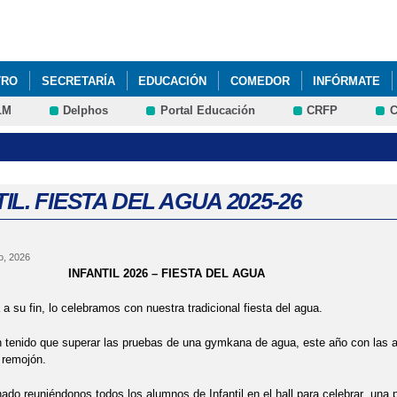
Pasar al
contenido
principal
TRO
SECRETARÍA
EDUCACIÓN
COMEDOR
INFÓRMATE
LM
Delphos
Portal Educación
CRFP
C
IL. FIESTA DEL AGUA 2025-26
o, 2026
IL 2026 – FIESTA DEL AGUA
 a su fin, lo celebramos con nuestra tradicional fiesta del agua.
 tenido que superar las pruebas de una gymkana de agua, este año con las 
 remojón.
do reuniéndonos todos los alumnos de Infantil en el hall para celebrar una