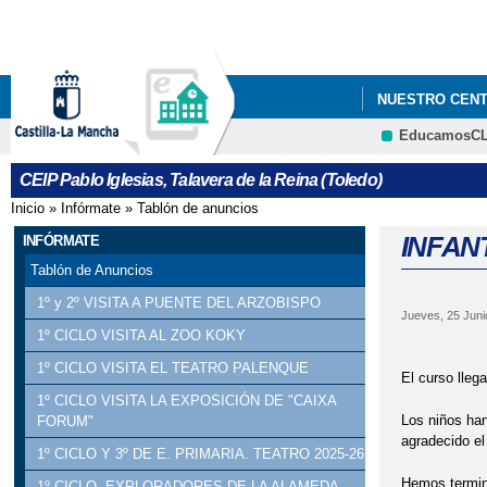
NUESTRO CEN
EducamosC
CEIP Pablo Iglesias, Talavera de la Reina (Toledo)
Inicio
»
Infórmate
»
Tablón de anuncios
Se encuentra usted aquí
INFANT
INFÓRMATE
Tablón de Anuncios
1º y 2º VISITA A PUENTE DEL ARZOBISPO
Jueves, 25 Juni
INFANT
1º CICLO VISITA AL ZOO KOKY
1º CICLO VISITA EL TEATRO PALENQUE
El curso llega
1º CICLO VISITA LA EXPOSICIÓN DE "CAIXA
Los niños han
FORUM"
agradecido el
1º CICLO Y 3º DE E. PRIMARIA. TEATRO 2025-26
Hemos termina
1º CICLO. EXPLORADORES DE LA ALAMEDA