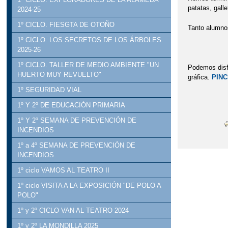
patatas, gall
2024-25
1º CICLO. FIESGTA DE OTOÑO
Tanto alumnos
1º CICLO. LOS SECRETOS DE LOS ÁRBOLES
¡FEL
2025-26
1º CICLO. TALLER DE MEDIO AMBIENTE "UN
Podemos disfr
HUERTO MUY REVUELTO"
gráfica.
PINC
1º SEGURIDAD VIAL
Tut
1º Y 2º DE EDUCACIÓN PRIMARIA
1º Y 2º SEMANA DE PREVENCIÓN DE
INCENDIOS
1º a 4º SEMANA DE PREVENCIÓN DE
INCENDIOS
1º ciclo VAMOS AL TEATRO II
1º ciclo VISITA A LA EXPOSICIÓN "DE POLO A
POLO"
1º y 2º CICLO VAN AL TEATRO 2024
1º y 2º LA MONDILLA 2025