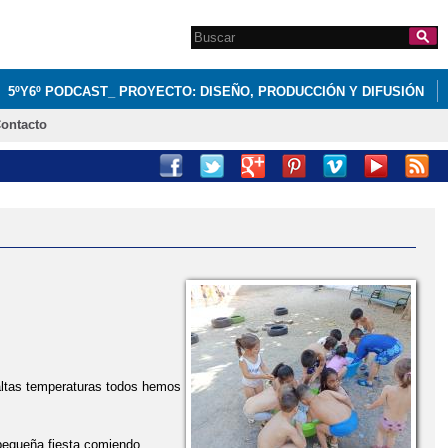
Search this site
Formulario de
búsqueda
5ºY6º PODCAST_ PROYECTO: DISEÑO, PRODUCCIÓN Y DIFUSIÓN
ontacto
altas temperaturas todos hemos
 pequeña fiesta comiendo