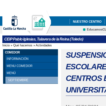
Pa
co
pri
NUESTRO CENTRO
EducamosC
5ºY6º PODCAST_ PRO
CEIP Pablo Iglesias, Talavera de la Reina (Toledo)
Inicio
»
Qué hacemos
»
Actividades
Se encuentra usted aquí
COMEDOR
SUSPENSI
INFORMACIÓN
ESCOLARES
MENU COMEDOR
MENÚ
CENTROS 
SEPTIEMBRE
UNIVERSIT