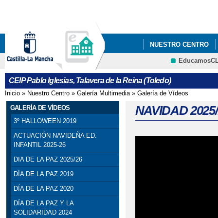
Pa
co
pri
NUESTRO CENTRO
EducamosC
5ºY6º PODCAST_ PRO
CEIP Pablo Iglesias, Talavera de la Reina (Toledo)
Inicio
»
Nuestro Centro
»
Galería Multimedia
»
Galería de Vídeos
Se encuentra usted aquí
NAVIDAD 2025/
GALERÍA DE VÍDEOS
3º HALLOWEEN 2019
ACTUACIÓN NAVIDEÑA ED.
INFANTIL 2025-26
DIA DE LA PAZ 2025/26
DÍA DE LA PAZ 2019
DÍA DE LA PAZ 2020
DÍA DE LA PAZ Y LA
SOLIDARIDAD 2024