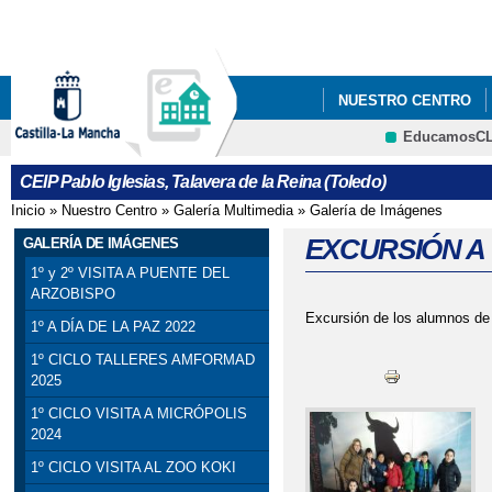
Pa
co
pri
NUESTRO CENTRO
EducamosC
5ºY6º PODCAST_ PRO
CEIP Pablo Iglesias, Talavera de la Reina (Toledo)
Inicio
»
Nuestro Centro
»
Galería Multimedia
»
Galería de Imágenes
Se encuentra usted aquí
EXCURSIÓN A
GALERÍA DE IMÁGENES
1º y 2º VISITA A PUENTE DEL
ARZOBISPO
Excursión de los alumnos de 
1º A DÍA DE LA PAZ 2022
1º CICLO TALLERES AMFORMAD
2025
1º CICLO VISITA A MICRÓPOLIS
2024
1º CICLO VISITA AL ZOO KOKI