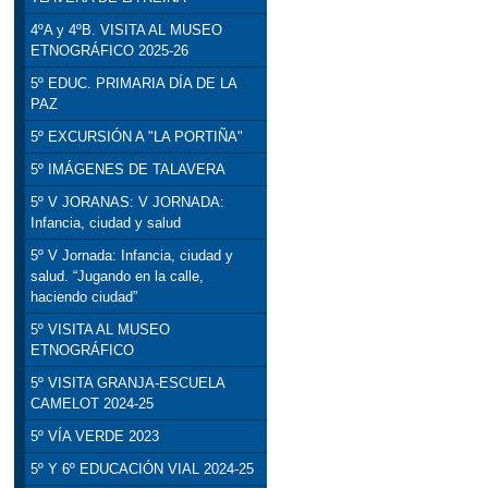
4ºA y 4ºB. VISITA AL MUSEO
ETNOGRÁFICO 2025-26
5º EDUC. PRIMARIA DÍA DE LA
PAZ
5º EXCURSIÓN A "LA PORTIÑA"
5º IMÁGENES DE TALAVERA
5º V JORANAS: V JORNADA:
Infancia, ciudad y salud
5º V Jornada: Infancia, ciudad y
salud. “Jugando en la calle,
haciendo ciudad”
5º VISITA AL MUSEO
ETNOGRÁFICO
5º VISITA GRANJA-ESCUELA
CAMELOT 2024-25
5º VÍA VERDE 2023
5º Y 6º EDUCACIÓN VIAL 2024-25