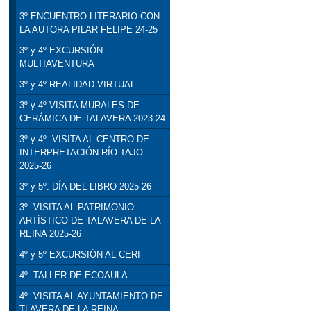
3º ENCUENTRO LITERARIO CON
LA AUTORA PILAR FELIPE 24-25
3º y 4º EXCURSIÓN
MULTIAVENTURA
3º y 4º REALIDAD VIRTUAL
3º y 4º VISITA MURALES DE
CERÁMICA DE TALAVERA 2023-24
3º y 4º. VISITA AL CENTRO DE
INTERPRETACIÓN RÍO TAJO
2025-26
3º y 5º. DÍA DEL LIBRO 2025-26
3º. VISITA AL PATRIMONIO
ARTÍSTICO DE TALAVERA DE LA
REINA 2025-26
4º y 5º EXCURSIÓN AL CERI
4º. TALLER DE ECOAULA
4º. VISITA AL AYUNTAMIENTO DE
TLAVERA DE LA REINA