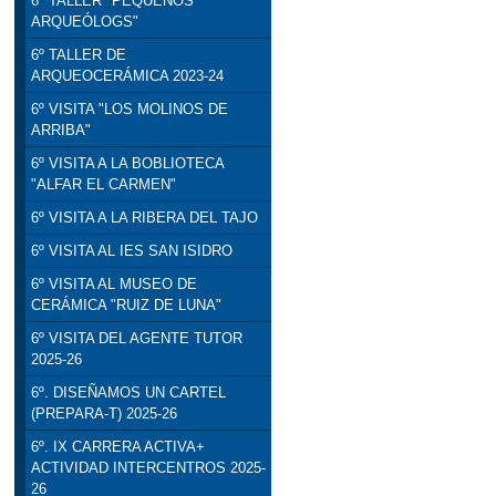
6º TALLER "PEQUEÑOS
ARQUEÓLOGS"
6º TALLER DE
ARQUEOCERÁMICA 2023-24
6º VISITA "LOS MOLINOS DE
ARRIBA"
6º VISITA A LA BOBLIOTECA
"ALFAR EL CARMEN"
6º VISITA A LA RIBERA DEL TAJO
6º VISITA AL IES SAN ISIDRO
6º VISITA AL MUSEO DE
CERÁMICA "RUIZ DE LUNA"
6º VISITA DEL AGENTE TUTOR
2025-26
6º. DISEÑAMOS UN CARTEL
(PREPARA-T) 2025-26
6º. IX CARRERA ACTIVA+
ACTIVIDAD INTERCENTROS 2025-
26