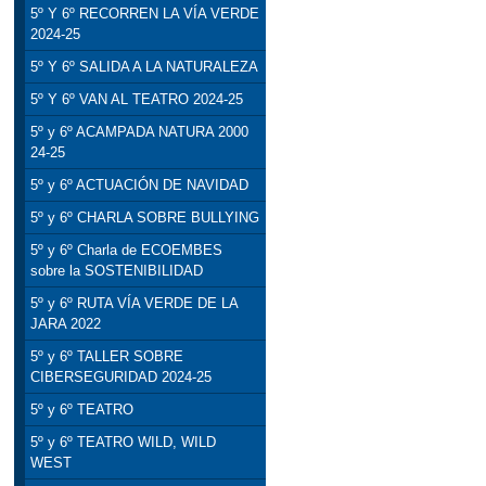
5º Y 6º RECORREN LA VÍA VERDE
2024-25
5º Y 6º SALIDA A LA NATURALEZA
5º Y 6º VAN AL TEATRO 2024-25
5º y 6º ACAMPADA NATURA 2000
24-25
5º y 6º ACTUACIÓN DE NAVIDAD
5º y 6º CHARLA SOBRE BULLYING
5º y 6º Charla de ECOEMBES
sobre la SOSTENIBILIDAD
5º y 6º RUTA VÍA VERDE DE LA
JARA 2022
5º y 6º TALLER SOBRE
CIBERSEGURIDAD 2024-25
5º y 6º TEATRO
5º y 6º TEATRO WILD, WILD
WEST