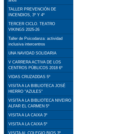
años
TALLER PREVENCIÓN DE
INCENDIOS, 3º Y 4º
TERCER CICLO. TEATRO
VIKINGS 2025-26
Taller de Psicodanza: actividad
inclusiva intercentros
UNA NAVIDAD SOLIDARIA
V CARRERA ACTIVA DE LOS
CENTROS PÚBLICOS 2018 6º
VIDAS CRUZADDAS 5º
VISITA A LA BIBLIOTECA JOSÉ
HIERRO "AZULES"
VISITA A LA BIBLIOTECA NIVEIRO
ALFAR EL CARMEN 5º
VISITA A LA CAIXA 3º
VISITA A LA CAIXA 5º
VISITA AL COLEGIO BIOS 3º