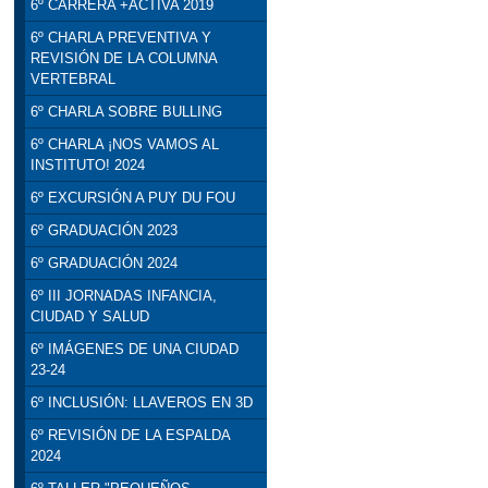
6º CARRERA +ACTIVA 2019
6º CHARLA PREVENTIVA Y
REVISIÓN DE LA COLUMNA
VERTEBRAL
6º CHARLA SOBRE BULLING
6º CHARLA ¡NOS VAMOS AL
INSTITUTO! 2024
6º EXCURSIÓN A PUY DU FOU
6º GRADUACIÓN 2023
6º GRADUACIÓN 2024
6º III JORNADAS INFANCIA,
CIUDAD Y SALUD
6º IMÁGENES DE UNA CIUDAD
23-24
6º INCLUSIÓN: LLAVEROS EN 3D
6º REVISIÓN DE LA ESPALDA
2024