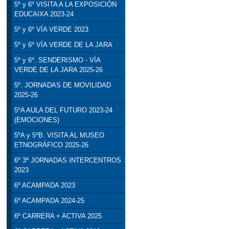
5º y 6º VISITA A LA EXPOSICIÓN
EDUCAIXA 2023-24
5º y 6º VÍA VERDE 2023
5º y 6º VÍA VERDE DE LA JARA
5º y 6º. SENDERISMO - VÍA
VERDE DE LA JARA 2025-26
5º. JORNADAS DE MOVILIDAD
2025-26
5ºA AULA DEL FUTURO 2023-24
(EMOCIONES)
5ºA y 5ºB. VISITA AL MUSEO
ETNOGRÁFICO 2025-26
6º 3ª JORNADAS INTERCENTROS
2023
6º ACAMPADA 2023
6º ACAMPADA 2024-25
6º CARRERA + ACTIVA 2025