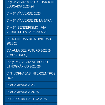
5º y 6º VISITA A LA EXPOSICIÓN
EDUCAIXA 2023-24
5º y 6º VÍA VERDE 2023
5º y 6º VÍA VERDE DE LA JARA
5º y 6º. SENDERISMO - VÍA
VERDE DE LA JARA 2025-26
5º. JORNADAS DE MOVILIDAD
2025-26
5ºA AULA DEL FUTURO 2023-24
(EMOCIONES)
5ºA y 5ºB. VISITA AL MUSEO
ETNOGRÁFICO 2025-26
6º 3ª JORNADAS INTERCENTROS
2023
6º ACAMPADA 2023
6º ACAMPADA 2024-25
6º CARRERA + ACTIVA 2025