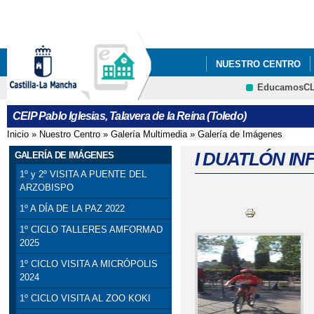
Pa
co
pri
NUESTRO CENTRO
EducamosC
5ºY6º PODCAST_ PRO
CEIP Pablo Iglesias, Talavera de la Reina (Toledo)
Inicio
»
Nuestro Centro
»
Galería Multimedia
»
Galería de Imágenes
Se encuentra usted aquí
I DUATLÓN IN
GALERÍA DE IMÁGENES
1º y 2º VISITA A PUENTE DEL
ARZOBISPO
1º A DÍA DE LA PAZ 2022
1º CICLO TALLERES AMFORMAD
2025
1º CICLO VISITA A MICRÓPOLIS
2024
1º CICLO VISITA AL ZOO KOKI