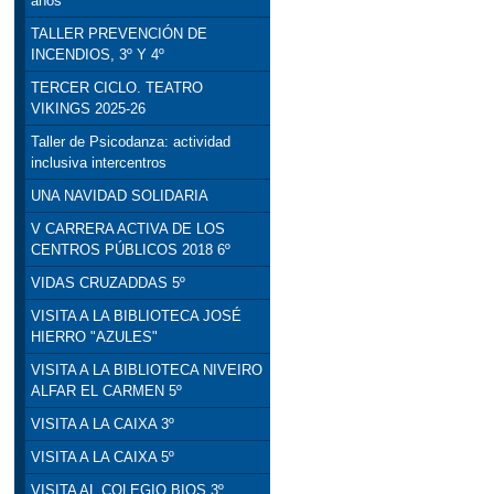
años
TALLER PREVENCIÓN DE
INCENDIOS, 3º Y 4º
TERCER CICLO. TEATRO
VIKINGS 2025-26
Taller de Psicodanza: actividad
inclusiva intercentros
UNA NAVIDAD SOLIDARIA
V CARRERA ACTIVA DE LOS
CENTROS PÚBLICOS 2018 6º
VIDAS CRUZADDAS 5º
VISITA A LA BIBLIOTECA JOSÉ
HIERRO "AZULES"
VISITA A LA BIBLIOTECA NIVEIRO
ALFAR EL CARMEN 5º
VISITA A LA CAIXA 3º
VISITA A LA CAIXA 5º
VISITA AL COLEGIO BIOS 3º