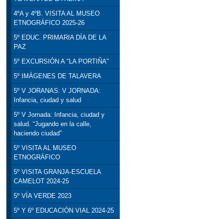
4ºA y 4ºB. VISITA AL MUSEO
ETNOGRÁFICO 2025-26
5º EDUC. PRIMARIA DÍA DE LA
PAZ
5º EXCURSIÓN A "LA PORTIÑA"
5º IMÁGENES DE TALAVERA
5º V JORANAS: V JORNADA:
Infancia, ciudad y salud
5º V Jornada: Infancia, ciudad y
salud. “Jugando en la calle,
haciendo ciudad”
5º VISITA AL MUSEO
ETNOGRÁFICO
5º VISITA GRANJA-ESCUELA
CAMELOT 2024-25
5º VÍA VERDE 2023
5º Y 6º EDUCACIÓN VIAL 2024-25