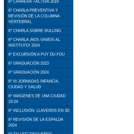
6º CARRERA +ACTIVA 2019
6º CHARLA PREVENTIVA Y
REVISIÓN DE LA COLUMNA
VERTEBRAL
6º CHARLA SOBRE BULLING
6º CHARLA ¡NOS VAMOS AL
INSTITUTO! 2024
6º EXCURSIÓN A PUY DU FOU
6º GRADUACIÓN 2023
6º GRADUACIÓN 2024
6º III JORNADAS INFANCIA,
CIUDAD Y SALUD
6º IMÁGENES DE UNA CIUDAD
23-24
6º INCLUSIÓN: LLAVEROS EN 3D
6º REVISIÓN DE LA ESPALDA
2024