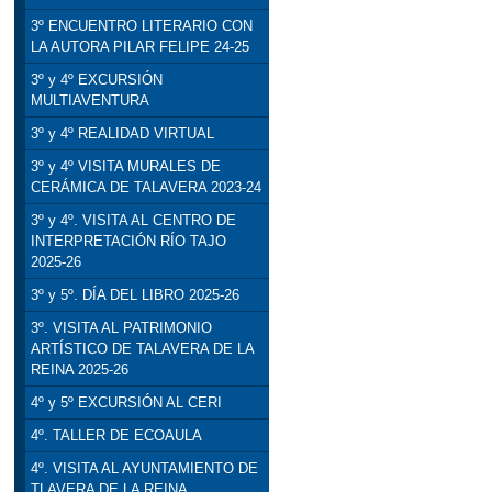
3º ENCUENTRO LITERARIO CON
LA AUTORA PILAR FELIPE 24-25
3º y 4º EXCURSIÓN
MULTIAVENTURA
3º y 4º REALIDAD VIRTUAL
3º y 4º VISITA MURALES DE
CERÁMICA DE TALAVERA 2023-24
3º y 4º. VISITA AL CENTRO DE
INTERPRETACIÓN RÍO TAJO
2025-26
3º y 5º. DÍA DEL LIBRO 2025-26
3º. VISITA AL PATRIMONIO
ARTÍSTICO DE TALAVERA DE LA
REINA 2025-26
4º y 5º EXCURSIÓN AL CERI
4º. TALLER DE ECOAULA
4º. VISITA AL AYUNTAMIENTO DE
TLAVERA DE LA REINA