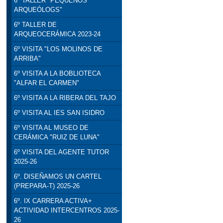
6º TALLER "PEQUEÑOS
ARQUEÓLOGS"
6º TALLER DE
ARQUEOCERÁMICA 2023-24
6º VISITA "LOS MOLINOS DE
ARRIBA"
6º VISITA A LA BOBLIOTECA
"ALFAR EL CARMEN"
6º VISITA A LA RIBERA DEL TAJO
6º VISITA AL IES SAN ISIDRO
6º VISITA AL MUSEO DE
CERÁMICA "RUIZ DE LUNA"
6º VISITA DEL AGENTE TUTOR
2025-26
6º. DISEÑAMOS UN CARTEL
(PREPARA-T) 2025-26
6º. IX CARRERA ACTIVA+
ACTIVIDAD INTERCENTROS 2025-
26