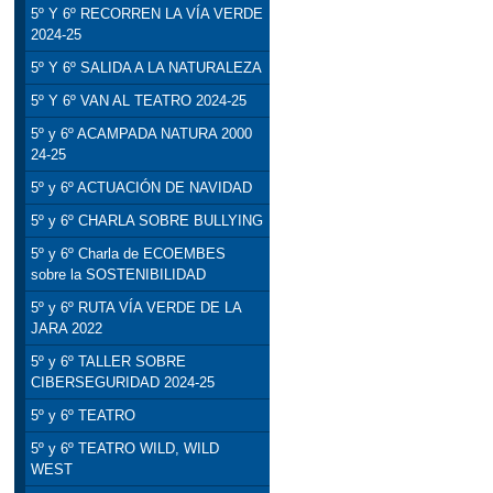
5º Y 6º RECORREN LA VÍA VERDE
2024-25
5º Y 6º SALIDA A LA NATURALEZA
5º Y 6º VAN AL TEATRO 2024-25
5º y 6º ACAMPADA NATURA 2000
24-25
5º y 6º ACTUACIÓN DE NAVIDAD
5º y 6º CHARLA SOBRE BULLYING
5º y 6º Charla de ECOEMBES
sobre la SOSTENIBILIDAD
5º y 6º RUTA VÍA VERDE DE LA
JARA 2022
5º y 6º TALLER SOBRE
CIBERSEGURIDAD 2024-25
5º y 6º TEATRO
5º y 6º TEATRO WILD, WILD
WEST