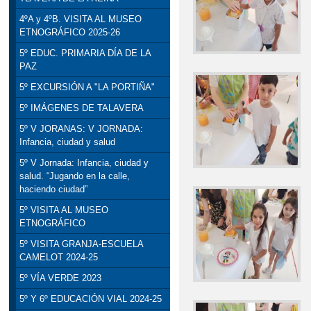
4ºA y 4ºB. VISITA AL MUSEO
ETNOGRÁFICO 2025-26
5º EDUC. PRIMARIA DÍA DE LA
PAZ
5º EXCURSIÓN A "LA PORTIÑA"
5º IMÁGENES DE TALAVERA
5º V JORANAS: V JORNADA:
Infancia, ciudad y salud
5º V Jornada: Infancia, ciudad y
salud. “Jugando en la calle,
haciendo ciudad”
5º VISITA AL MUSEO
ETNOGRÁFICO
5º VISITA GRANJA-ESCUELA
CAMELOT 2024-25
5º VÍA VERDE 2023
5º Y 6º EDUCACIÓN VIAL 2024-25