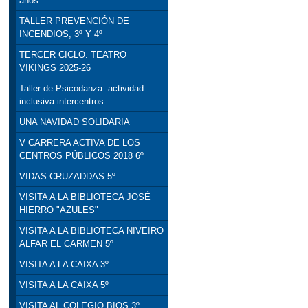
años
TALLER PREVENCIÓN DE
INCENDIOS, 3º Y 4º
TERCER CICLO. TEATRO
VIKINGS 2025-26
Taller de Psicodanza: actividad
inclusiva intercentros
UNA NAVIDAD SOLIDARIA
V CARRERA ACTIVA DE LOS
CENTROS PÚBLICOS 2018 6º
VIDAS CRUZADDAS 5º
VISITA A LA BIBLIOTECA JOSÉ
HIERRO "AZULES"
VISITA A LA BIBLIOTECA NIVEIRO
ALFAR EL CARMEN 5º
VISITA A LA CAIXA 3º
VISITA A LA CAIXA 5º
VISITA AL COLEGIO BIOS 3º