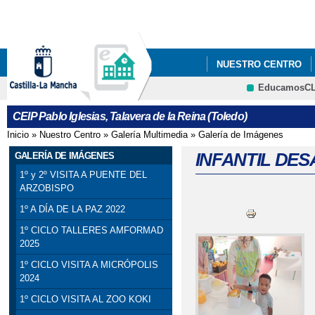
Pa
co
pri
NUESTRO CENTRO
EducamosC
5ºY6º PODCAST_ PRO
CEIP Pablo Iglesias, Talavera de la Reina (Toledo)
Inicio
»
Nuestro Centro
»
Galería Multimedia
»
Galería de Imágenes
Se encuentra usted aquí
INFANTIL DES
GALERÍA DE IMÁGENES
1º y 2º VISITA A PUENTE DEL
ARZOBISPO
1º A DÍA DE LA PAZ 2022
1º CICLO TALLERES AMFORMAD
2025
1º CICLO VISITA A MICRÓPOLIS
2024
1º CICLO VISITA AL ZOO KOKI