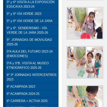
5º y 6º VISITA A LA EXPOSICIÓN
EDUCAIXA 2023-24
5º y 6º VÍA VERDE 2023
5º y 6º VÍA VERDE DE LA JARA
5º y 6º. SENDERISMO - VÍA
VERDE DE LA JARA 2025-26
5º. JORNADAS DE MOVILIDAD
2025-26
5ºA AULA DEL FUTURO 2023-24
(EMOCIONES)
5ºA y 5ºB. VISITA AL MUSEO
ETNOGRÁFICO 2025-26
6º 3ª JORNADAS INTERCENTROS
2023
6º ACAMPADA 2023
6º ACAMPADA 2024-25
6º CARRERA + ACTIVA 2025