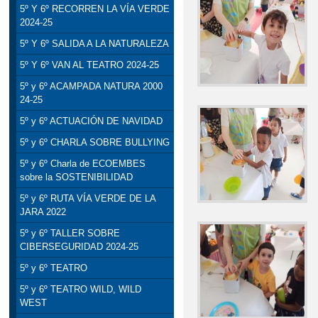
5º Y 6º RECORREN LA VÍA VERDE
2024-25
5º Y 6º SALIDA A LA NATURALEZA
5º Y 6º VAN AL TEATRO 2024-25
5º y 6º ACAMPADA NATURA 2000
24-25
5º y 6º ACTUACIÓN DE NAVIDAD
5º y 6º CHARLA SOBRE BULLYING
5º y 6º Charla de ECOEMBES
sobre la SOSTENIBILIDAD
5º y 6º RUTA VÍA VERDE DE LA
JARA 2022
5º y 6º TALLER SOBRE
CIBERSEGURIDAD 2024-25
5º y 6º TEATRO
5º y 6º TEATRO WILD, WILD
WEST