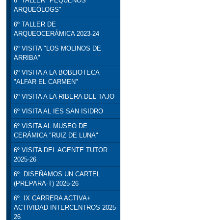
6º TALLER "PEQUEÑOS
ARQUEÓLOGS"
6º TALLER DE
ARQUEOCERÁMICA 2023-24
6º VISITA "LOS MOLINOS DE
ARRIBA"
6º VISITA A LA BOBLIOTECA
"ALFAR EL CARMEN"
6º VISITA A LA RIBERA DEL TAJO
6º VISITA AL IES SAN ISIDRO
6º VISITA AL MUSEO DE
CERÁMICA "RUIZ DE LUNA"
6º VISITA DEL AGENTE TUTOR
2025-26
6º. DISEÑAMOS UN CARTEL
(PREPARA-T) 2025-26
6º. IX CARRERA ACTIVA+
ACTIVIDAD INTERCENTROS 2025-
26