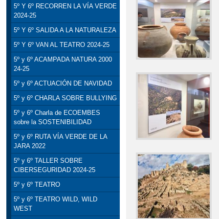
5º Y 6º RECORREN LA VÍA VERDE
2024-25
5º Y 6º SALIDA A LA NATURALEZA
5º Y 6º VAN AL TEATRO 2024-25
5º y 6º ACAMPADA NATURA 2000
24-25
5º y 6º ACTUACIÓN DE NAVIDAD
5º y 6º CHARLA SOBRE BULLYING
5º y 6º Charla de ECOEMBES
sobre la SOSTENIBILIDAD
5º y 6º RUTA VÍA VERDE DE LA
JARA 2022
5º y 6º TALLER SOBRE
CIBERSEGURIDAD 2024-25
5º y 6º TEATRO
5º y 6º TEATRO WILD, WILD
WEST