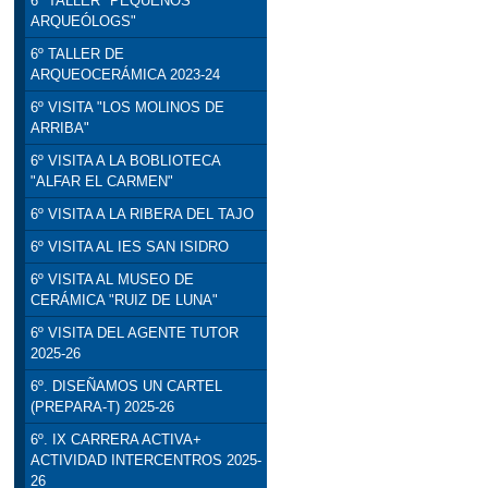
6º TALLER "PEQUEÑOS
ARQUEÓLOGS"
6º TALLER DE
ARQUEOCERÁMICA 2023-24
6º VISITA "LOS MOLINOS DE
ARRIBA"
6º VISITA A LA BOBLIOTECA
"ALFAR EL CARMEN"
6º VISITA A LA RIBERA DEL TAJO
6º VISITA AL IES SAN ISIDRO
6º VISITA AL MUSEO DE
CERÁMICA "RUIZ DE LUNA"
6º VISITA DEL AGENTE TUTOR
2025-26
6º. DISEÑAMOS UN CARTEL
(PREPARA-T) 2025-26
6º. IX CARRERA ACTIVA+
ACTIVIDAD INTERCENTROS 2025-
26