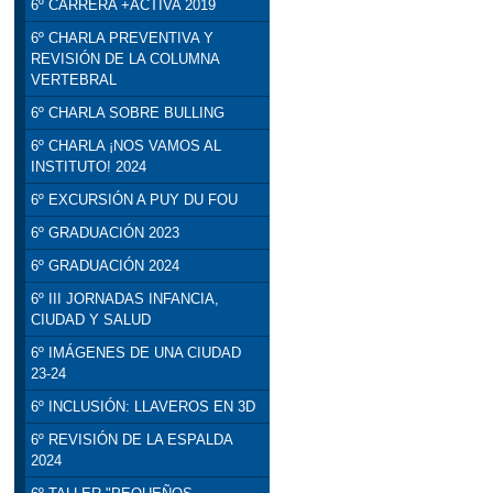
6º CARRERA +ACTIVA 2019
6º CHARLA PREVENTIVA Y
REVISIÓN DE LA COLUMNA
VERTEBRAL
6º CHARLA SOBRE BULLING
6º CHARLA ¡NOS VAMOS AL
INSTITUTO! 2024
6º EXCURSIÓN A PUY DU FOU
6º GRADUACIÓN 2023
6º GRADUACIÓN 2024
6º III JORNADAS INFANCIA,
CIUDAD Y SALUD
6º IMÁGENES DE UNA CIUDAD
23-24
6º INCLUSIÓN: LLAVEROS EN 3D
6º REVISIÓN DE LA ESPALDA
2024