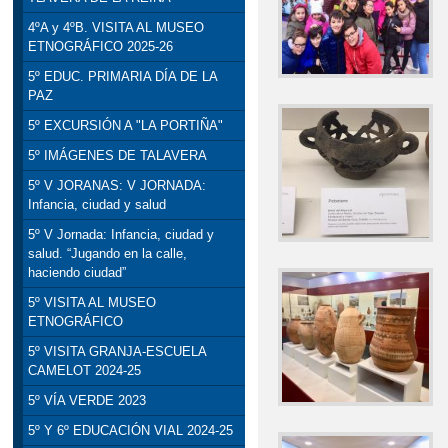
4ºA y 4ºB. VISITA AL MUSEO
ETNOGRÁFICO 2025-26
5º EDUC. PRIMARIA DÍA DE LA
PAZ
5º EXCURSIÓN A "LA PORTIÑA"
5º IMÁGENES DE TALAVERA
5º V JORANAS: V JORNADA:
Infancia, ciudad y salud
5º V Jornada: Infancia, ciudad y
salud. “Jugando en la calle,
haciendo ciudad”
5º VISITA AL MUSEO
ETNOGRÁFICO
5º VISITA GRANJA-ESCUELA
CAMELOT 2024-25
5º VÍA VERDE 2023
5º Y 6º EDUCACIÓN VIAL 2024-25