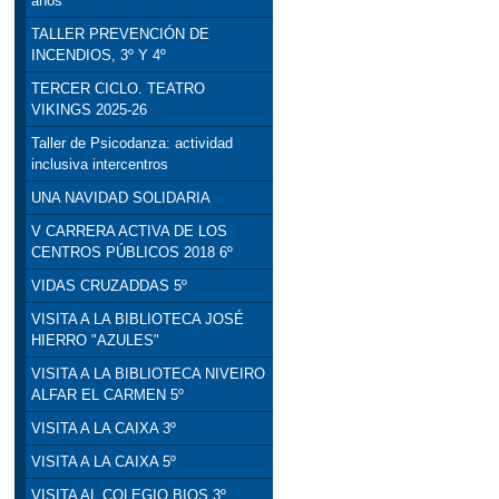
años
TALLER PREVENCIÓN DE
INCENDIOS, 3º Y 4º
TERCER CICLO. TEATRO
VIKINGS 2025-26
Taller de Psicodanza: actividad
inclusiva intercentros
UNA NAVIDAD SOLIDARIA
V CARRERA ACTIVA DE LOS
CENTROS PÚBLICOS 2018 6º
VIDAS CRUZADDAS 5º
VISITA A LA BIBLIOTECA JOSÉ
HIERRO "AZULES"
VISITA A LA BIBLIOTECA NIVEIRO
ALFAR EL CARMEN 5º
VISITA A LA CAIXA 3º
VISITA A LA CAIXA 5º
VISITA AL COLEGIO BIOS 3º