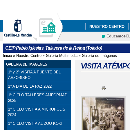
Pa
co
pri
NUESTRO CENTRO
EducamosC
5ºY6º PODCAST_ PRO
CEIP Pablo Iglesias, Talavera de la Reina (Toledo)
Inicio
»
Nuestro Centro
»
Galería Multimedia
»
Galería de Imágenes
Se encuentra usted aquí
VISITA ATÉMPO
GALERÍA DE IMÁGENES
1º y 2º VISITA A PUENTE DEL
ARZOBISPO
1º A DÍA DE LA PAZ 2022
1º CICLO TALLERES AMFORMAD
2025
1º CICLO VISITA A MICRÓPOLIS
2024
1º CICLO VISITA AL ZOO KOKI