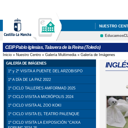
NUESTRO CEN
EducamosC
CEIP Pablo Iglesias, Talavera de la Reina (Toledo)
Inicio
»
Nuestro Centro
»
Galería Multimedia
»
Galería de Imágenes
Se encuentra usted aquí
INGLÉ
GALERÍA DE IMÁGENES
1º y 2º VISITA A PUENTE DEL ARZOBISPO
1º A DÍA DE LA PAZ 2022
1º CICLO TALLERES AMFORMAD 2025
1º CICLO VISITA A MICRÓPOLIS 2024
1º CICLO VISITA AL ZOO KOKI
1º CICLO VISITA EL TEATRO PALENQUE
1º CICLO VISITA LA EXPOSICIÓN "CAIXA
FORUM" 2024-25