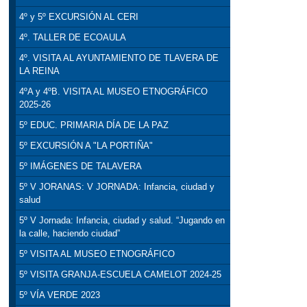
4º y 5º EXCURSIÓN AL CERI
4º. TALLER DE ECOAULA
4º. VISITA AL AYUNTAMIENTO DE TLAVERA DE
LA REINA
4ºA y 4ºB. VISITA AL MUSEO ETNOGRÁFICO
2025-26
5º EDUC. PRIMARIA DÍA DE LA PAZ
5º EXCURSIÓN A "LA PORTIÑA"
5º IMÁGENES DE TALAVERA
5º V JORANAS: V JORNADA: Infancia, ciudad y
salud
5º V Jornada: Infancia, ciudad y salud. “Jugando en
la calle, haciendo ciudad”
5º VISITA AL MUSEO ETNOGRÁFICO
5º VISITA GRANJA-ESCUELA CAMELOT 2024-25
5º VÍA VERDE 2023