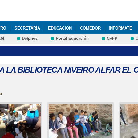
Pasar al
contenido
principal
TRO
SECRETARÍA
EDUCACIÓN
COMEDOR
INFÓRMATE
LM
Delphos
Portal Educación
CRFP
C
 A LA BIBLIOTECA NIVEIRO ALFAR EL