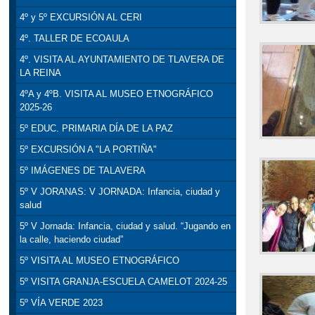
4º y 5º EXCURSIÓN AL CERI
4º. TALLER DE ECOAULA
4º. VISITA AL AYUNTAMIENTO DE TLAVERA DE
LA REINA
4ºA y 4ºB. VISITA AL MUSEO ETNOGRÁFICO
2025-26
5º EDUC. PRIMARIA DÍA DE LA PAZ
5º EXCURSIÓN A "LA PORTIÑA"
5º IMÁGENES DE TALAVERA
5º V JORANAS: V JORNADA: Infancia, ciudad y
salud
5º V Jornada: Infancia, ciudad y salud. “Jugando en
la calle, haciendo ciudad”
5º VISITA AL MUSEO ETNOGRÁFICO
5º VISITA GRANJA-ESCUELA CAMELOT 2024-25
5º VÍA VERDE 2023