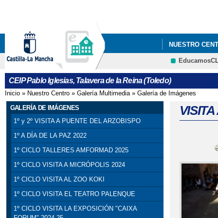
NUESTRO CEN
EducamosC
CEIP Pablo Iglesias, Talavera de la Reina (Toledo)
Inicio
»
Nuestro Centro
»
Galería Multimedia
»
Galería de Imágenes
Se encuentra usted aquí
VISITA
GALERÍA DE IMÁGENES
1º y 2º VISITA A PUENTE DEL ARZOBISPO
1º A DÍA DE LA PAZ 2022
1º CICLO TALLERES AMFORMAD 2025
1º CICLO VISITA A MICRÓPOLIS 2024
1º CICLO VISITA AL ZOO KOKI
1º CICLO VISITA EL TEATRO PALENQUE
1º CICLO VISITA LA EXPOSICIÓN "CAIXA
FORUM" 2024-25