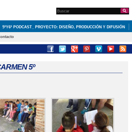
Search this site
Formulario de
búsqueda
5ºY6º PODCAST_ PROYECTO: DISEÑO, PRODUCCIÓN Y DIFUSIÓN
ontacto
 CARMEN 5º