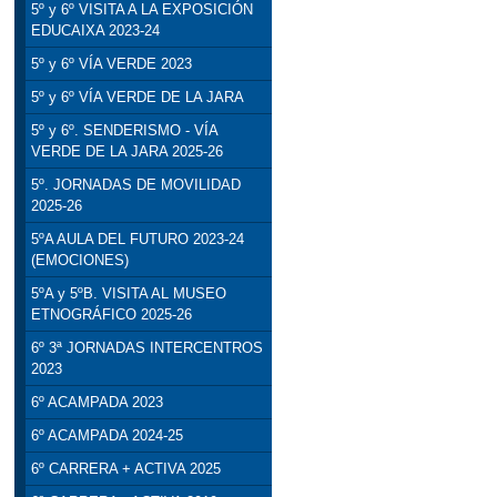
5º y 6º VISITA A LA EXPOSICIÓN
EDUCAIXA 2023-24
5º y 6º VÍA VERDE 2023
5º y 6º VÍA VERDE DE LA JARA
5º y 6º. SENDERISMO - VÍA
VERDE DE LA JARA 2025-26
5º. JORNADAS DE MOVILIDAD
2025-26
5ºA AULA DEL FUTURO 2023-24
(EMOCIONES)
5ºA y 5ºB. VISITA AL MUSEO
ETNOGRÁFICO 2025-26
6º 3ª JORNADAS INTERCENTROS
2023
6º ACAMPADA 2023
6º ACAMPADA 2024-25
6º CARRERA + ACTIVA 2025