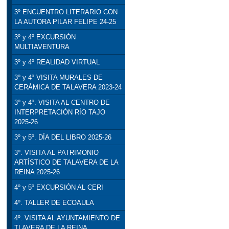
3º ENCUENTRO LITERARIO CON
LA AUTORA PILAR FELIPE 24-25
3º y 4º EXCURSIÓN
MULTIAVENTURA
3º y 4º REALIDAD VIRTUAL
3º y 4º VISITA MURALES DE
CERÁMICA DE TALAVERA 2023-24
3º y 4º. VISITA AL CENTRO DE
INTERPRETACIÓN RÍO TAJO
2025-26
3º y 5º. DÍA DEL LIBRO 2025-26
3º. VISITA AL PATRIMONIO
ARTÍSTICO DE TALAVERA DE LA
REINA 2025-26
4º y 5º EXCURSIÓN AL CERI
4º. TALLER DE ECOAULA
4º. VISITA AL AYUNTAMIENTO DE
TLAVERA DE LA REINA