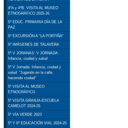
4ºA y 4ºB. VISITA AL MUSEO
ETNOGRÁFICO 2025-26
5º EDUC. PRIMARIA DÍA DE LA
PAZ
5º EXCURSIÓN A "LA PORTIÑA"
5º IMÁGENES DE TALAVERA
5º V JORANAS: V JORNADA:
Infancia, ciudad y salud
5º V Jornada: Infancia, ciudad y
salud. “Jugando en la calle,
haciendo ciudad”
5º VISITA AL MUSEO
ETNOGRÁFICO
5º VISITA GRANJA-ESCUELA
CAMELOT 2024-25
5º VÍA VERDE 2023
5º Y 6º EDUCACIÓN VIAL 2024-25