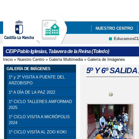
Pa
co
pri
NUESTRO CENTRO
EducamosC
5ºY6º PODCAST_ PRO
CEIP Pablo Iglesias, Talavera de la Reina (Toledo)
Inicio
»
Nuestro Centro
»
Galería Multimedia
»
Galería de Imágenes
Se encuentra usted aquí
5º Y 6º SALID
GALERÍA DE IMÁGENES
1º y 2º VISITA A PUENTE DEL
ARZOBISPO
1º A DÍA DE LA PAZ 2022
1º CICLO TALLERES AMFORMAD
2025
1º CICLO VISITA A MICRÓPOLIS
2024
1º CICLO VISITA AL ZOO KOKI