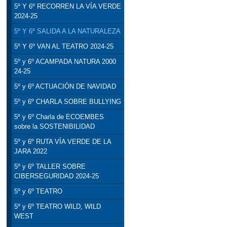
5º Y 6º RECORREN LA VÍA VERDE
2024-25
5º Y 6º SALIDA A LA NATURALEZA
5º Y 6º VAN AL TEATRO 2024-25
5º y 6º ACAMPADA NATURA 2000
24-25
5º y 6º ACTUACIÓN DE NAVIDAD
5º y 6º CHARLA SOBRE BULLYING
5º y 6º Charla de ECOEMBES
sobre la SOSTENIBILIDAD
5º y 6º RUTA VÍA VERDE DE LA
JARA 2022
5º y 6º TALLER SOBRE
CIBERSEGURIDAD 2024-25
5º y 6º TEATRO
5º y 6º TEATRO WILD, WILD
WEST