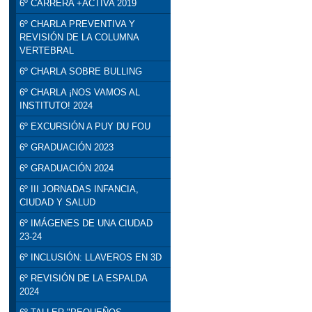
6º CARRERA +ACTIVA 2019
6º CHARLA PREVENTIVA Y
REVISIÓN DE LA COLUMNA
VERTEBRAL
6º CHARLA SOBRE BULLING
6º CHARLA ¡NOS VAMOS AL
INSTITUTO! 2024
6º EXCURSIÓN A PUY DU FOU
6º GRADUACIÓN 2023
6º GRADUACIÓN 2024
6º III JORNADAS INFANCIA,
CIUDAD Y SALUD
6º IMÁGENES DE UNA CIUDAD
23-24
6º INCLUSIÓN: LLAVEROS EN 3D
6º REVISIÓN DE LA ESPALDA
2024