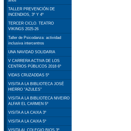
años
TALLER PREVENCIÓN DE
INCENDIOS, 3º Y 4º
TERCER CICLO. TEATRO
VIKINGS 2025-26
Taller de Psicodanza: actividad
inclusiva intercentros
UNA NAVIDAD SOLIDARIA
V CARRERA ACTIVA DE LOS
CENTROS PÚBLICOS 2018 6º
VIDAS CRUZADDAS 5º
VISITA A LA BIBLIOTECA JOSÉ
HIERRO "AZULES"
VISITA A LA BIBLIOTECA NIVEIRO
ALFAR EL CARMEN 5º
VISITA A LA CAIXA 3º
VISITA A LA CAIXA 5º
VISITA AL COLEGIO BIOS 3º