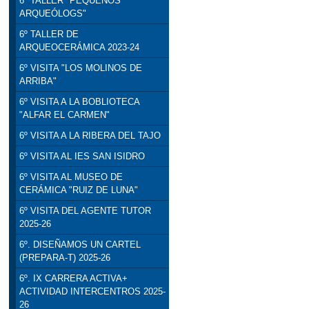
6º TALLER "PEQUEÑOS
ARQUEÓLOGS"
6º TALLER DE
ARQUEOCERÁMICA 2023-24
6º VISITA "LOS MOLINOS DE
ARRIBA"
6º VISITA A LA BOBLIOTECA
"ALFAR EL CARMEN"
6º VISITA A LA RIBERA DEL TAJO
6º VISITA AL IES SAN ISIDRO
6º VISITA AL MUSEO DE
CERÁMICA "RUIZ DE LUNA"
6º VISITA DEL AGENTE TUTOR
2025-26
6º. DISEÑAMOS UN CARTEL
(PREPARA-T) 2025-26
6º. IX CARRERA ACTIVA+
ACTIVIDAD INTERCENTROS 2025-
26