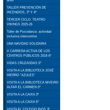
años
TALLER PREVENCIÓN DE
INCENDIOS, 3º Y 4º
TERCER CICLO. TEATRO
VIKINGS 2025-26
Taller de Psicodanza: actividad
inclusiva intercentros
UNA NAVIDAD SOLIDARIA
V CARRERA ACTIVA DE LOS
CENTROS PÚBLICOS 2018 6º
VIDAS CRUZADDAS 5º
VISITA A LA BIBLIOTECA JOSÉ
HIERRO "AZULES"
VISITA A LA BIBLIOTECA NIVEIRO
ALFAR EL CARMEN 5º
VISITA A LA CAIXA 3º
VISITA A LA CAIXA 5º
VISITA AL COLEGIO BIOS 3º