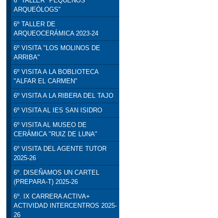
6º TALLER "PEQUEÑOS
ARQUEÓLOGS"
6º TALLER DE
ARQUEOCERÁMICA 2023-24
6º VISITA "LOS MOLINOS DE
ARRIBA"
6º VISITA A LA BOBLIOTECA
"ALFAR EL CARMEN"
6º VISITA A LA RIBERA DEL TAJO
6º VISITA AL IES SAN ISIDRO
6º VISITA AL MUSEO DE
CERÁMICA "RUIZ DE LUNA"
6º VISITA DEL AGENTE TUTOR
2025-26
6º. DISEÑAMOS UN CARTEL
(PREPARA-T) 2025-26
6º. IX CARRERA ACTIVA+
ACTIVIDAD INTERCENTROS 2025-
26