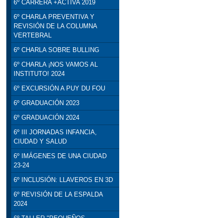
6º CARRERA +ACTIVA 2019
6º CHARLA PREVENTIVA Y
REVISIÓN DE LA COLUMNA
VERTEBRAL
6º CHARLA SOBRE BULLING
6º CHARLA ¡NOS VAMOS AL
INSTITUTO! 2024
6º EXCURSIÓN A PUY DU FOU
6º GRADUACIÓN 2023
6º GRADUACIÓN 2024
6º III JORNADAS INFANCIA,
CIUDAD Y SALUD
6º IMÁGENES DE UNA CIUDAD
23-24
6º INCLUSIÓN: LLAVEROS EN 3D
6º REVISIÓN DE LA ESPALDA
2024