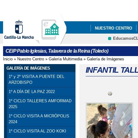
Pa
co
pri
NUESTRO CENTRO
EducamosC
5ºY6º PODCAST_ PRO
CEIP Pablo Iglesias, Talavera de la Reina (Toledo)
Inicio
»
Nuestro Centro
»
Galería Multimedia
»
Galería de Imágenes
Se encuentra usted aquí
INFANTIL TALL
GALERÍA DE IMÁGENES
1º y 2º VISITA A PUENTE DEL
ARZOBISPO
1º A DÍA DE LA PAZ 2022
1º CICLO TALLERES AMFORMAD
2025
1º CICLO VISITA A MICRÓPOLIS
2024
1º CICLO VISITA AL ZOO KOKI