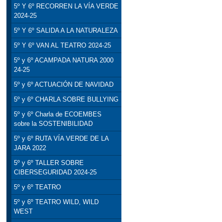
5º Y 6º RECORREN LA VÍA VERDE
2024-25
5º Y 6º SALIDA A LA NATURALEZA
5º Y 6º VAN AL TEATRO 2024-25
5º y 6º ACAMPADA NATURA 2000
24-25
5º y 6º ACTUACIÓN DE NAVIDAD
5º y 6º CHARLA SOBRE BULLYING
5º y 6º Charla de ECOEMBES
sobre la SOSTENIBILIDAD
5º y 6º RUTA VÍA VERDE DE LA
JARA 2022
5º y 6º TALLER SOBRE
CIBERSEGURIDAD 2024-25
5º y 6º TEATRO
5º y 6º TEATRO WILD, WILD
WEST