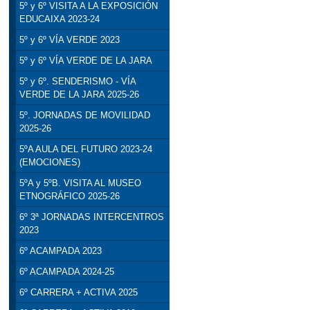
5º y 6º VISITA A LA EXPOSICIÓN
EDUCAIXA 2023-24
5º y 6º VÍA VERDE 2023
5º y 6º VÍA VERDE DE LA JARA
5º y 6º. SENDERISMO - VÍA
VERDE DE LA JARA 2025-26
5º. JORNADAS DE MOVILIDAD
2025-26
5ºA AULA DEL FUTURO 2023-24
(EMOCIONES)
5ºA y 5ºB. VISITA AL MUSEO
ETNOGRÁFICO 2025-26
6º 3ª JORNADAS INTERCENTROS
2023
6º ACAMPADA 2023
6º ACAMPADA 2024-25
6º CARRERA + ACTIVA 2025