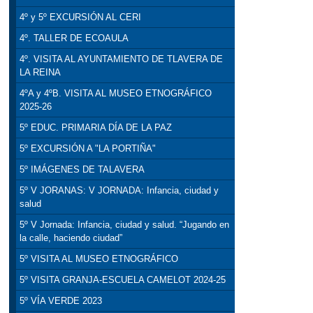
4º y 5º EXCURSIÓN AL CERI
4º. TALLER DE ECOAULA
4º. VISITA AL AYUNTAMIENTO DE TLAVERA DE
LA REINA
4ºA y 4ºB. VISITA AL MUSEO ETNOGRÁFICO
2025-26
5º EDUC. PRIMARIA DÍA DE LA PAZ
5º EXCURSIÓN A "LA PORTIÑA"
5º IMÁGENES DE TALAVERA
5º V JORANAS: V JORNADA: Infancia, ciudad y
salud
5º V Jornada: Infancia, ciudad y salud. “Jugando en
la calle, haciendo ciudad”
5º VISITA AL MUSEO ETNOGRÁFICO
5º VISITA GRANJA-ESCUELA CAMELOT 2024-25
5º VÍA VERDE 2023