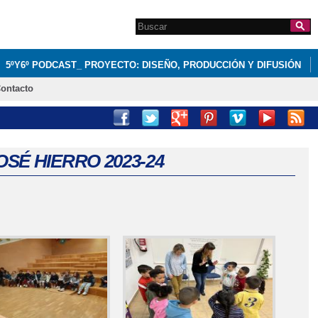
Search this site
Formulario de
búsqueda
5ºY6º PODCAST_ PROYECTO: DISEÑO, PRODUCCIÓN Y DIFUSIÓN
ontacto
JOSÉ HIERRO 2023-24