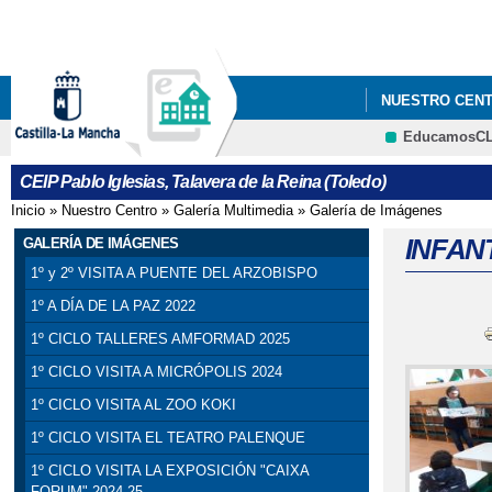
NUESTRO CEN
EducamosC
CEIP Pablo Iglesias, Talavera de la Reina (Toledo)
Inicio
»
Nuestro Centro
»
Galería Multimedia
»
Galería de Imágenes
Se encuentra usted aquí
INFANT
GALERÍA DE IMÁGENES
1º y 2º VISITA A PUENTE DEL ARZOBISPO
1º A DÍA DE LA PAZ 2022
1º CICLO TALLERES AMFORMAD 2025
1º CICLO VISITA A MICRÓPOLIS 2024
1º CICLO VISITA AL ZOO KOKI
1º CICLO VISITA EL TEATRO PALENQUE
1º CICLO VISITA LA EXPOSICIÓN "CAIXA
FORUM" 2024-25