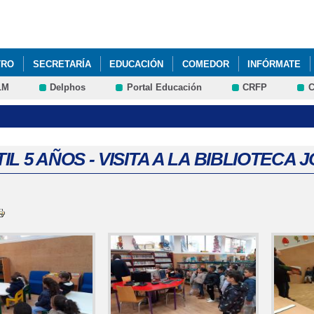
Pasar al
contenido
principal
TRO
SECRETARÍA
EDUCACIÓN
COMEDOR
INFÓRMATE
LM
Delphos
Portal Educación
CRFP
C
IL 5 AÑOS - VISITA A LA BIBLIOTECA 