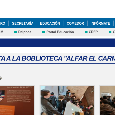
Pasar al
contenido
principal
TRO
SECRETARÍA
EDUCACIÓN
COMEDOR
INFÓRMATE
LM
Delphos
Portal Educación
CRFP
C
SITA A LA BOBLIOTECA "ALFAR EL CAR