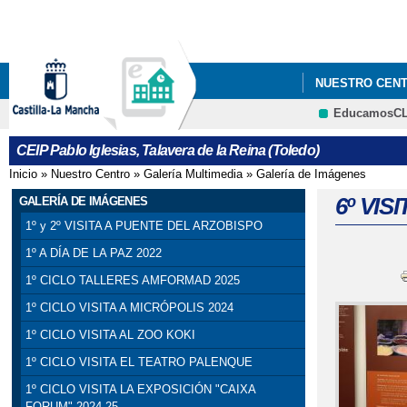
NUESTRO CEN
EducamosC
CEIP Pablo Iglesias, Talavera de la Reina (Toledo)
Inicio
»
Nuestro Centro
»
Galería Multimedia
»
Galería de Imágenes
Se encuentra usted aquí
6º VI
GALERÍA DE IMÁGENES
1º y 2º VISITA A PUENTE DEL ARZOBISPO
1º A DÍA DE LA PAZ 2022
1º CICLO TALLERES AMFORMAD 2025
1º CICLO VISITA A MICRÓPOLIS 2024
1º CICLO VISITA AL ZOO KOKI
1º CICLO VISITA EL TEATRO PALENQUE
1º CICLO VISITA LA EXPOSICIÓN "CAIXA
FORUM" 2024-25