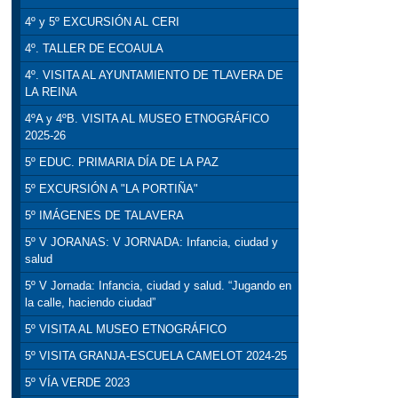
4º y 5º EXCURSIÓN AL CERI
4º. TALLER DE ECOAULA
4º. VISITA AL AYUNTAMIENTO DE TLAVERA DE
LA REINA
4ºA y 4ºB. VISITA AL MUSEO ETNOGRÁFICO
2025-26
5º EDUC. PRIMARIA DÍA DE LA PAZ
5º EXCURSIÓN A "LA PORTIÑA"
5º IMÁGENES DE TALAVERA
5º V JORANAS: V JORNADA: Infancia, ciudad y
salud
5º V Jornada: Infancia, ciudad y salud. “Jugando en
la calle, haciendo ciudad”
5º VISITA AL MUSEO ETNOGRÁFICO
5º VISITA GRANJA-ESCUELA CAMELOT 2024-25
5º VÍA VERDE 2023