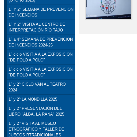
(OTOÑO 2023)
1º Y 2º SEMANA DE PREVENCIÓN
DE INCENDIOS
1º Y 2º VISITA AL CENTRO DE
INTERPRETACIÓN RÍO TAJO
1º a 4º SEMANA DE PREVENCIÓN
DE INCENDIOS 2024-25
1º ciclo VISITIA A LA EXPOSICIÓN
"DE POLO A POLO"
1º ciclo VISITIA A LA EXPOSICIÓN
"DE POLO A POLO"
1º y 2º CICLO VAN AL TEATRO
2024
1º y 2º LA MONDILLA 2025
1º y 2º PRESENTACIÓN DEL
LIBRO "ALBA, LA RANA" 2025
1º y 2º VISITA AL MUSEO
ETNOGRÁFICO Y TALLER DE
JUEGOS RTRADICIONALES