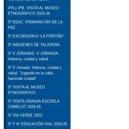
4ºA y 4ºB. VISITA AL MUSEO
ETNOGRÁFICO 2025-26
5º EDUC. PRIMARIA DÍA DE LA
PAZ
5º EXCURSIÓN A "LA PORTIÑA"
5º IMÁGENES DE TALAVERA
5º V JORANAS: V JORNADA:
Infancia, ciudad y salud
5º V Jornada: Infancia, ciudad y
salud. “Jugando en la calle,
haciendo ciudad”
5º VISITA AL MUSEO
ETNOGRÁFICO
5º VISITA GRANJA-ESCUELA
CAMELOT 2024-25
5º VÍA VERDE 2023
5º Y 6º EDUCACIÓN VIAL 2024-25