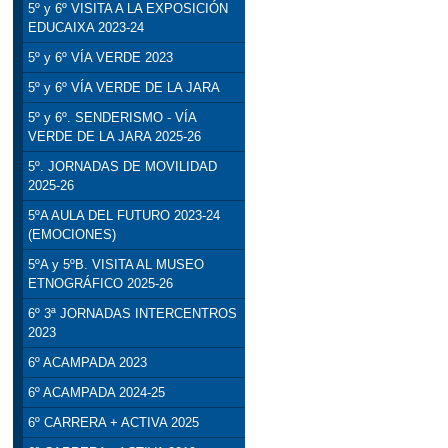
5º y 6º VISITA A LA EXPOSICIÓN
EDUCAIXA 2023-24
5º y 6º VÍA VERDE 2023
5º y 6º VÍA VERDE DE LA JARA
5º y 6º. SENDERISMO - VÍA
VERDE DE LA JARA 2025-26
5º. JORNADAS DE MOVILIDAD
2025-26
5ºA AULA DEL FUTURO 2023-24
(EMOCIONES)
5ºA y 5ºB. VISITA AL MUSEO
ETNOGRÁFICO 2025-26
6º 3ª JORNADAS INTERCENTROS
2023
6º ACAMPADA 2023
6º ACAMPADA 2024-25
6º CARRERA + ACTIVA 2025