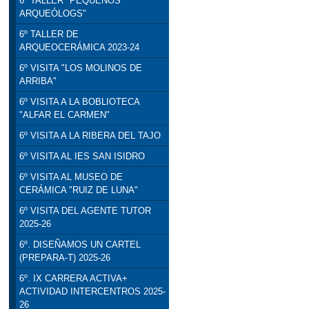
6º TALLER "PEQUEÑOS
ARQUEÓLOGS"
6º TALLER DE
ARQUEOCERÁMICA 2023-24
6º VISITA "LOS MOLINOS DE
ARRIBA"
6º VISITA A LA BOBLIOTECA
"ALFAR EL CARMEN"
6º VISITA A LA RIBERA DEL TAJO
6º VISITA AL IES SAN ISIDRO
6º VISITA AL MUSEO DE
CERÁMICA "RUIZ DE LUNA"
6º VISITA DEL AGENTE TUTOR
2025-26
6º. DISEÑAMOS UN CARTEL
(PREPARA-T) 2025-26
6º. IX CARRERA ACTIVA+
ACTIVIDAD INTERCENTROS 2025-
26