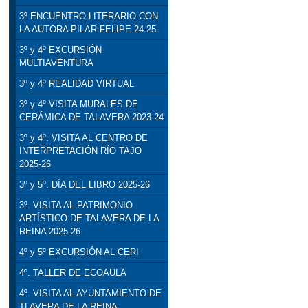
3º ENCUENTRO LITERARIO CON
LA AUTORA PILAR FELIPE 24-25
3º y 4º EXCURSIÓN
MULTIAVENTURA
3º y 4º REALIDAD VIRTUAL
3º y 4º VISITA MURALES DE
CERÁMICA DE TALAVERA 2023-24
3º y 4º. VISITA AL CENTRO DE
INTERPRETACIÓN RÍO TAJO
2025-26
3º y 5º. DÍA DEL LIBRO 2025-26
3º. VISITA AL PATRIMONIO
ARTÍSTICO DE TALAVERA DE LA
REINA 2025-26
4º y 5º EXCURSIÓN AL CERI
4º. TALLER DE ECOAULA
4º. VISITA AL AYUNTAMIENTO DE
TLAVERA DE LA REINA