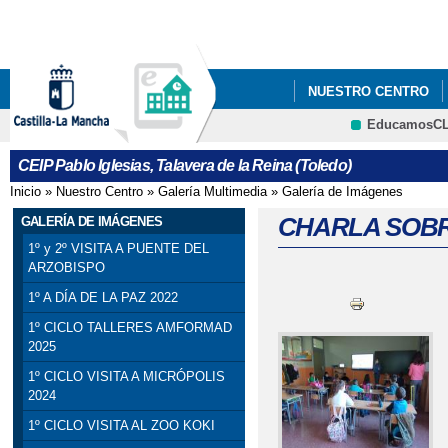
Pa
co
pri
NUESTRO CENTRO
EducamosC
5ºY6º PODCAST_ PRO
CEIP Pablo Iglesias, Talavera de la Reina (Toledo)
Inicio
»
Nuestro Centro
»
Galería Multimedia
»
Galería de Imágenes
Se encuentra usted aquí
CHARLA SOBR
GALERÍA DE IMÁGENES
1º y 2º VISITA A PUENTE DEL
ARZOBISPO
1º A DÍA DE LA PAZ 2022
1º CICLO TALLERES AMFORMAD
2025
1º CICLO VISITA A MICRÓPOLIS
2024
1º CICLO VISITA AL ZOO KOKI