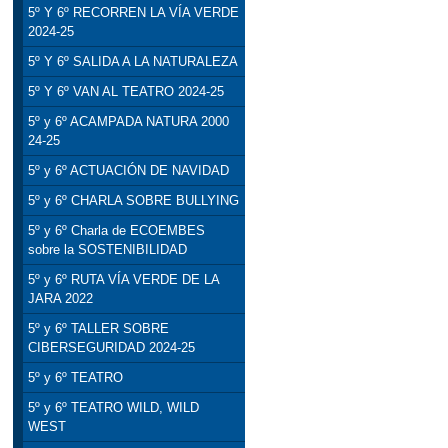
5º Y 6º RECORREN LA VÍA VERDE
2024-25
5º Y 6º SALIDA A LA NATURALEZA
5º Y 6º VAN AL TEATRO 2024-25
5º y 6º ACAMPADA NATURA 2000
24-25
5º y 6º ACTUACIÓN DE NAVIDAD
5º y 6º CHARLA SOBRE BULLYING
5º y 6º Charla de ECOEMBES
sobre la SOSTENIBILIDAD
5º y 6º RUTA VÍA VERDE DE LA
JARA 2022
5º y 6º TALLER SOBRE
CIBERSEGURIDAD 2024-25
5º y 6º TEATRO
5º y 6º TEATRO WILD, WILD
WEST