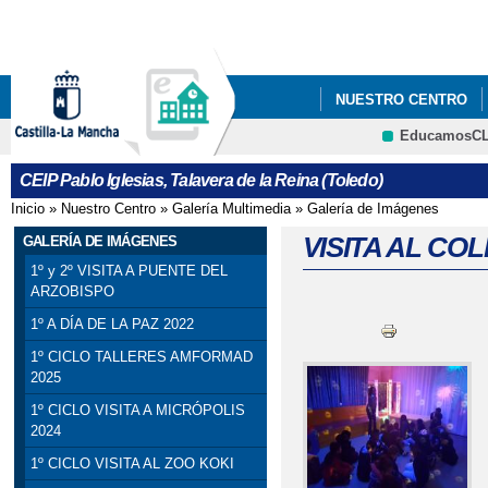
Pa
co
pri
NUESTRO CENTRO
EducamosC
5ºY6º PODCAST_ PRO
CEIP Pablo Iglesias, Talavera de la Reina (Toledo)
Inicio
»
Nuestro Centro
»
Galería Multimedia
»
Galería de Imágenes
Se encuentra usted aquí
VISITA AL COL
GALERÍA DE IMÁGENES
1º y 2º VISITA A PUENTE DEL
ARZOBISPO
1º A DÍA DE LA PAZ 2022
1º CICLO TALLERES AMFORMAD
2025
1º CICLO VISITA A MICRÓPOLIS
2024
1º CICLO VISITA AL ZOO KOKI