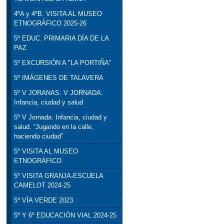
4ºA y 4ºB. VISITA AL MUSEO
ETNOGRÁFICO 2025-26
5º EDUC. PRIMARIA DÍA DE LA
PAZ
5º EXCURSIÓN A "LA PORTIÑA"
5º IMÁGENES DE TALAVERA
5º V JORANAS: V JORNADA:
Infancia, ciudad y salud
5º V Jornada: Infancia, ciudad y
salud. “Jugando en la calle,
haciendo ciudad”
5º VISITA AL MUSEO
ETNOGRÁFICO
5º VISITA GRANJA-ESCUELA
CAMELOT 2024-25
5º VÍA VERDE 2023
5º Y 6º EDUCACIÓN VIAL 2024-25