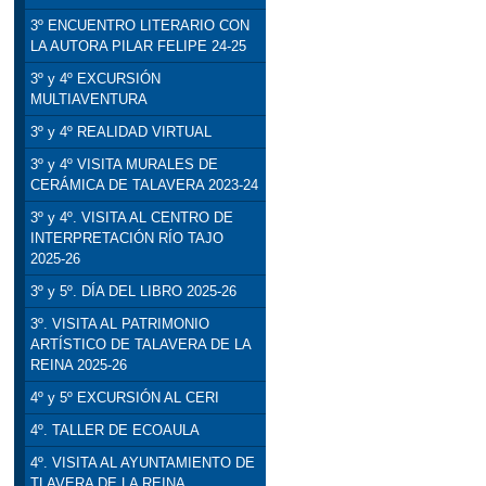
3º ENCUENTRO LITERARIO CON
LA AUTORA PILAR FELIPE 24-25
3º y 4º EXCURSIÓN
MULTIAVENTURA
3º y 4º REALIDAD VIRTUAL
3º y 4º VISITA MURALES DE
CERÁMICA DE TALAVERA 2023-24
3º y 4º. VISITA AL CENTRO DE
INTERPRETACIÓN RÍO TAJO
2025-26
3º y 5º. DÍA DEL LIBRO 2025-26
3º. VISITA AL PATRIMONIO
ARTÍSTICO DE TALAVERA DE LA
REINA 2025-26
4º y 5º EXCURSIÓN AL CERI
4º. TALLER DE ECOAULA
4º. VISITA AL AYUNTAMIENTO DE
TLAVERA DE LA REINA