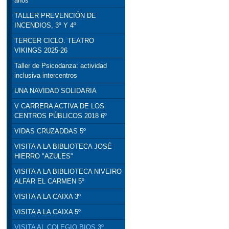
años
TALLER PREVENCIÓN DE
INCENDIOS, 3º Y 4º
TERCER CICLO. TEATRO
VIKINGS 2025-26
Taller de Psicodanza: actividad
inclusiva intercentros
UNA NAVIDAD SOLIDARIA
V CARRERA ACTIVA DE LOS
CENTROS PÚBLICOS 2018 6º
VIDAS CRUZADDAS 5º
VISITA A LA BIBLIOTECA JOSÉ
HIERRO "AZULES"
VISITA A LA BIBLIOTECA NIVEIRO
ALFAR EL CARMEN 5º
VISITA A LA CAIXA 3º
VISITA A LA CAIXA 5º
VISITA AL COLEGIO BIOS 3º