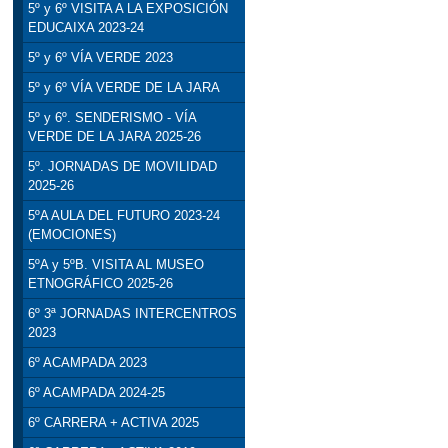
5º y 6º VISITA A LA EXPOSICIÓN
EDUCAIXA 2023-24
5º y 6º VÍA VERDE 2023
5º y 6º VÍA VERDE DE LA JARA
5º y 6º. SENDERISMO - VÍA
VERDE DE LA JARA 2025-26
5º. JORNADAS DE MOVILIDAD
2025-26
5ºA AULA DEL FUTURO 2023-24
(EMOCIONES)
5ºA y 5ºB. VISITA AL MUSEO
ETNOGRÁFICO 2025-26
6º 3ª JORNADAS INTERCENTROS
2023
6º ACAMPADA 2023
6º ACAMPADA 2024-25
6º CARRERA + ACTIVA 2025