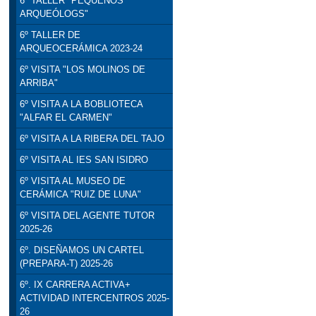
6º TALLER "PEQUEÑOS
ARQUEÓLOGS"
6º TALLER DE
ARQUEOCERÁMICA 2023-24
6º VISITA "LOS MOLINOS DE
ARRIBA"
6º VISITA A LA BOBLIOTECA
"ALFAR EL CARMEN"
6º VISITA A LA RIBERA DEL TAJO
6º VISITA AL IES SAN ISIDRO
6º VISITA AL MUSEO DE
CERÁMICA "RUIZ DE LUNA"
6º VISITA DEL AGENTE TUTOR
2025-26
6º. DISEÑAMOS UN CARTEL
(PREPARA-T) 2025-26
6º. IX CARRERA ACTIVA+
ACTIVIDAD INTERCENTROS 2025-
26