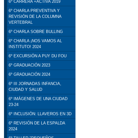
6º CARRERA +ACTIVA 2019
6º CHARLA PREVENTIVA Y
REVISIÓN DE LA COLUMNA
VERTEBRAL
6º CHARLA SOBRE BULLING
6º CHARLA ¡NOS VAMOS AL
INSTITUTO! 2024
6º EXCURSIÓN A PUY DU FOU
6º GRADUACIÓN 2023
6º GRADUACIÓN 2024
6º III JORNADAS INFANCIA,
CIUDAD Y SALUD
6º IMÁGENES DE UNA CIUDAD
23-24
6º INCLUSIÓN: LLAVEROS EN 3D
6º REVISIÓN DE LA ESPALDA
2024