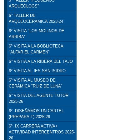
6º TALLER "PEQUEÑOS
ARQUEÓLOGS"
6º TALLER DE
ARQUEOCERÁMICA 2023-24
6º VISITA "LOS MOLINOS DE
ARRIBA"
6º VISITA A LA BOBLIOTECA
"ALFAR EL CARMEN"
6º VISITA A LA RIBERA DEL TAJO
6º VISITA AL IES SAN ISIDRO
6º VISITA AL MUSEO DE
CERÁMICA "RUIZ DE LUNA"
6º VISITA DEL AGENTE TUTOR
2025-26
6º. DISEÑAMOS UN CARTEL
(PREPARA-T) 2025-26
6º. IX CARRERA ACTIVA+
ACTIVIDAD INTERCENTROS 2025-
26