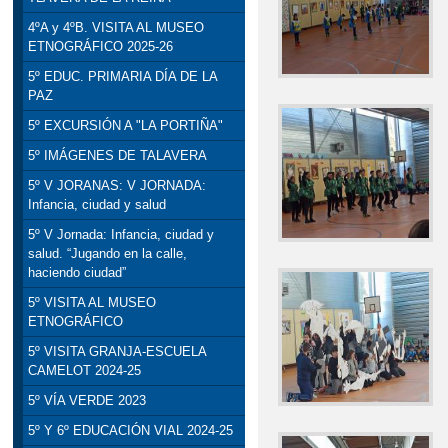
4ºA y 4ºB. VISITA AL MUSEO
ETNOGRÁFICO 2025-26
5º EDUC. PRIMARIA DÍA DE LA
PAZ
5º EXCURSIÓN A "LA PORTIÑA"
5º IMÁGENES DE TALAVERA
5º V JORANAS: V JORNADA:
Infancia, ciudad y salud
5º V Jornada: Infancia, ciudad y
salud. “Jugando en la calle,
haciendo ciudad”
5º VISITA AL MUSEO
ETNOGRÁFICO
5º VISITA GRANJA-ESCUELA
CAMELOT 2024-25
5º VÍA VERDE 2023
5º Y 6º EDUCACIÓN VIAL 2024-25