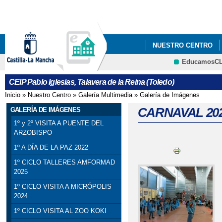
Pa
co
pri
NUESTRO CENTRO
EducamosC
5ºY6º PODCAST_ PRO
CEIP Pablo Iglesias, Talavera de la Reina (Toledo)
Inicio
»
Nuestro Centro
»
Galería Multimedia
»
Galería de Imágenes
Se encuentra usted aquí
CARNAVAL 20
GALERÍA DE IMÁGENES
1º y 2º VISITA A PUENTE DEL
ARZOBISPO
1º A DÍA DE LA PAZ 2022
1º CICLO TALLERES AMFORMAD
2025
1º CICLO VISITA A MICRÓPOLIS
2024
1º CICLO VISITA AL ZOO KOKI