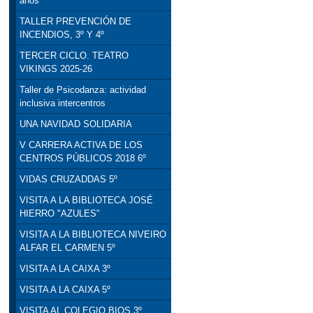
años
TALLER PREVENCIÓN DE
INCENDIOS, 3º Y 4º
TERCER CICLO. TEATRO
VIKINGS 2025-26
Taller de Psicodanza: actividad
inclusiva intercentros
UNA NAVIDAD SOLIDARIA
V CARRERA ACTIVA DE LOS
CENTROS PÚBLICOS 2018 6º
VIDAS CRUZADDAS 5º
VISITA A LA BIBLIOTECA JOSÉ
HIERRO "AZULES"
VISITA A LA BIBLIOTECA NIVEIRO
ALFAR EL CARMEN 5º
VISITA A LA CAIXA 3º
VISITA A LA CAIXA 5º
VISITA AL COLEGIO BIOS 3º