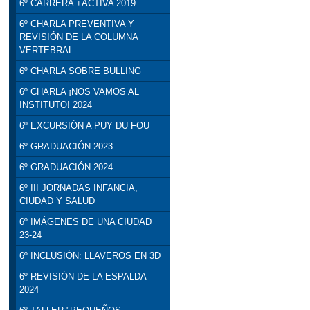
6º CARRERA +ACTIVA 2019
6º CHARLA PREVENTIVA Y
REVISIÓN DE LA COLUMNA
VERTEBRAL
6º CHARLA SOBRE BULLING
6º CHARLA ¡NOS VAMOS AL
INSTITUTO! 2024
6º EXCURSIÓN A PUY DU FOU
6º GRADUACIÓN 2023
6º GRADUACIÓN 2024
6º III JORNADAS INFANCIA,
CIUDAD Y SALUD
6º IMÁGENES DE UNA CIUDAD
23-24
6º INCLUSIÓN: LLAVEROS EN 3D
6º REVISIÓN DE LA ESPALDA
2024