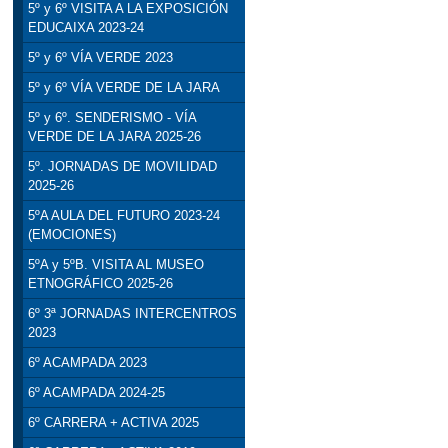
5º y 6º VISITA A LA EXPOSICIÓN
EDUCAIXA 2023-24
5º y 6º VÍA VERDE 2023
5º y 6º VÍA VERDE DE LA JARA
5º y 6º. SENDERISMO - VÍA
VERDE DE LA JARA 2025-26
5º. JORNADAS DE MOVILIDAD
2025-26
5ºA AULA DEL FUTURO 2023-24
(EMOCIONES)
5ºA y 5ºB. VISITA AL MUSEO
ETNOGRÁFICO 2025-26
6º 3ª JORNADAS INTERCENTROS
2023
6º ACAMPADA 2023
6º ACAMPADA 2024-25
6º CARRERA + ACTIVA 2025