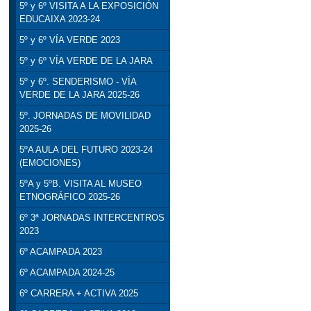
5º y 6º VISITA A LA EXPOSICIÓN
EDUCAIXA 2023-24
5º y 6º VÍA VERDE 2023
5º y 6º VÍA VERDE DE LA JARA
5º y 6º. SENDERISMO - VÍA
VERDE DE LA JARA 2025-26
5º. JORNADAS DE MOVILIDAD
2025-26
5ºA AULA DEL FUTURO 2023-24
(EMOCIONES)
5ºA y 5ºB. VISITA AL MUSEO
ETNOGRÁFICO 2025-26
6º 3ª JORNADAS INTERCENTROS
2023
6º ACAMPADA 2023
6º ACAMPADA 2024-25
6º CARRERA + ACTIVA 2025