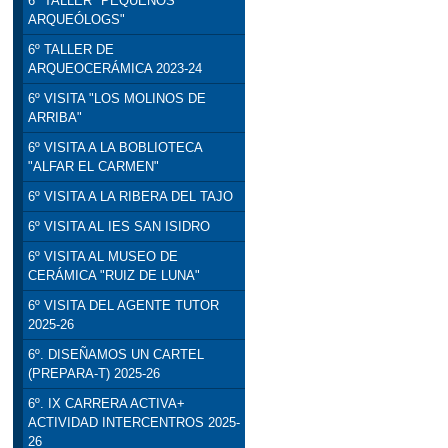
6º TALLER "PEQUEÑOS
ARQUEÓLOGS"
6º TALLER DE
ARQUEOCERÁMICA 2023-24
6º VISITA "LOS MOLINOS DE
ARRIBA"
6º VISITA A LA BOBLIOTECA
"ALFAR EL CARMEN"
6º VISITA A LA RIBERA DEL TAJO
6º VISITA AL IES SAN ISIDRO
6º VISITA AL MUSEO DE
CERÁMICA "RUIZ DE LUNA"
6º VISITA DEL AGENTE TUTOR
2025-26
6º. DISEÑAMOS UN CARTEL
(PREPARA-T) 2025-26
6º. IX CARRERA ACTIVA+
ACTIVIDAD INTERCENTROS 2025-
26