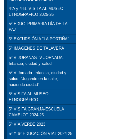
4ºA y 4ºB. VISITA AL MUSEO
ETNOGRÁFICO 2025-26
5º EDUC. PRIMARIA DÍA DE LA
PAZ
5º EXCURSIÓN A "LA PORTIÑA"
5º IMÁGENES DE TALAVERA
5º V JORANAS: V JORNADA:
Infancia, ciudad y salud
5º V Jornada: Infancia, ciudad y
salud. “Jugando en la calle,
haciendo ciudad”
5º VISITA AL MUSEO
ETNOGRÁFICO
5º VISITA GRANJA-ESCUELA
CAMELOT 2024-25
5º VÍA VERDE 2023
5º Y 6º EDUCACIÓN VIAL 2024-25