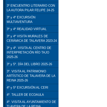
3º ENCUENTRO LITERARIO CON
LA AUTORA PILAR FELIPE 24-25
3º y 4º EXCURSIÓN
MULTIAVENTURA
3º y 4º REALIDAD VIRTUAL
3º y 4º VISITA MURALES DE
CERÁMICA DE TALAVERA 2023-24
3º y 4º. VISITA AL CENTRO DE
INTERPRETACIÓN RÍO TAJO
2025-26
3º y 5º. DÍA DEL LIBRO 2025-26
3º. VISITA AL PATRIMONIO
ARTÍSTICO DE TALAVERA DE LA
REINA 2025-26
4º y 5º EXCURSIÓN AL CERI
4º. TALLER DE ECOAULA
4º. VISITA AL AYUNTAMIENTO DE
TLAVERA DE LA REINA