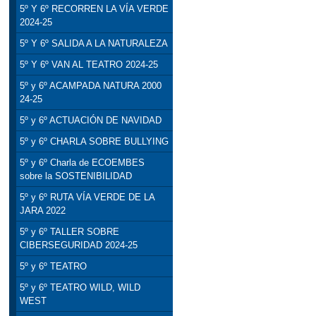
5º Y 6º RECORREN LA VÍA VERDE
2024-25
5º Y 6º SALIDA A LA NATURALEZA
5º Y 6º VAN AL TEATRO 2024-25
5º y 6º ACAMPADA NATURA 2000
24-25
5º y 6º ACTUACIÓN DE NAVIDAD
5º y 6º CHARLA SOBRE BULLYING
5º y 6º Charla de ECOEMBES
sobre la SOSTENIBILIDAD
5º y 6º RUTA VÍA VERDE DE LA
JARA 2022
5º y 6º TALLER SOBRE
CIBERSEGURIDAD 2024-25
5º y 6º TEATRO
5º y 6º TEATRO WILD, WILD
WEST