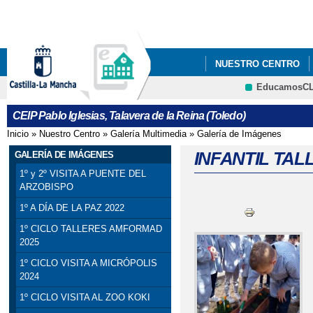
Pa
co
pri
NUESTRO CENTRO
EducamosC
5ºY6º PODCAST_ PRO
CEIP Pablo Iglesias, Talavera de la Reina (Toledo)
Inicio
»
Nuestro Centro
»
Galería Multimedia
»
Galería de Imágenes
Se encuentra usted aquí
INFANTIL TAL
GALERÍA DE IMÁGENES
1º y 2º VISITA A PUENTE DEL
ARZOBISPO
1º A DÍA DE LA PAZ 2022
1º CICLO TALLERES AMFORMAD
2025
1º CICLO VISITA A MICRÓPOLIS
2024
1º CICLO VISITA AL ZOO KOKI