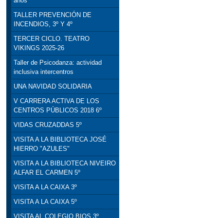
años
TALLER PREVENCIÓN DE
INCENDIOS, 3º Y 4º
TERCER CICLO. TEATRO
VIKINGS 2025-26
Taller de Psicodanza: actividad
inclusiva intercentros
UNA NAVIDAD SOLIDARIA
V CARRERA ACTIVA DE LOS
CENTROS PÚBLICOS 2018 6º
VIDAS CRUZADDAS 5º
VISITA A LA BIBLIOTECA JOSÉ
HIERRO "AZULES"
VISITA A LA BIBLIOTECA NIVEIRO
ALFAR EL CARMEN 5º
VISITA A LA CAIXA 3º
VISITA A LA CAIXA 5º
VISITA AL COLEGIO BIOS 3º