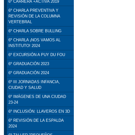
6º CARRERA +ACTIVA 2019
6º CHARLA PREVENTIVA Y
REVISIÓN DE LA COLUMNA
VERTEBRAL
6º CHARLA SOBRE BULLING
6º CHARLA ¡NOS VAMOS AL
INSTITUTO! 2024
6º EXCURSIÓN A PUY DU FOU
6º GRADUACIÓN 2023
6º GRADUACIÓN 2024
6º III JORNADAS INFANCIA,
CIUDAD Y SALUD
6º IMÁGENES DE UNA CIUDAD
23-24
6º INCLUSIÓN: LLAVEROS EN 3D
6º REVISIÓN DE LA ESPALDA
2024