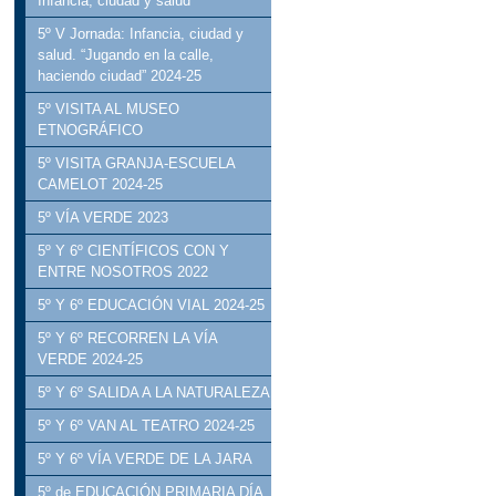
Infancia, ciudad y salud
5º V Jornada: Infancia, ciudad y
salud. “Jugando en la calle,
haciendo ciudad” 2024-25
5º VISITA AL MUSEO
ETNOGRÁFICO
5º VISITA GRANJA-ESCUELA
CAMELOT 2024-25
5º VÍA VERDE 2023
5º Y 6º CIENTÍFICOS CON Y
ENTRE NOSOTROS 2022
5º Y 6º EDUCACIÓN VIAL 2024-25
5º Y 6º RECORREN LA VÍA
VERDE 2024-25
5º Y 6º SALIDA A LA NATURALEZA
5º Y 6º VAN AL TEATRO 2024-25
5º Y 6º VÍA VERDE DE LA JARA
5º de EDUCACIÓN PRIMARIA DÍA