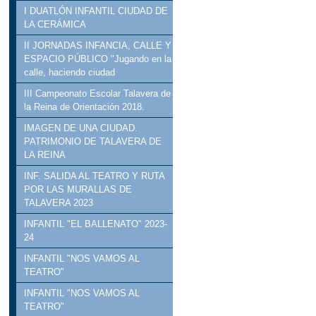
I DUATLÓN INFANTIL CIUDAD DE
LA CERÁMICA
II JORNADAS INFANCIA, CALLE Y
ESPACIO PÚBLICO "Jugando en la
calle, haciendo ciudad
III Campeonato Escolar Talavera de
la Reina de Orientación 2018.
IMAGEN DE UNA CIUDAD.
PATRIMONIO DE TALAVERA DE
LA REINA
INF. SALIDA AL TEATRO Y RUTA
POR LAS MURALLAS DE
TALAVERA 2023
INFANTIL "EL BALLENATO" 2023-
24
INFANTIL "NOS VAMOS AL
TEATRO"
INFANTIL "NOS VAMOS AL
TEATRO"