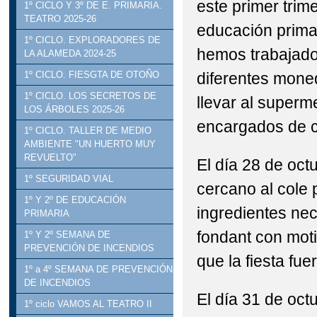
este primer trim
1º CICLO Y 3º DE E. PRIMARIA.
TEATRO 2025-26
educación primar
1º CICLO. EXPLORADORES DE
hemos trabajado 
LA ALAMEDA 2024-25
diferentes moned
1º CICLO. FIESGTA DE OTOÑO
1º CICLO. LOS SECRETOS DE
llevar al superm
LOS ÁRBOLES 2025-26
encargados de co
1º CICLO. TALLER DE MEDIO
AMBIENTE "UN HUERTO MUY
REVUELTO"
El día 28 de oct
1º SEGURIDAD VIAL
cercano al cole 
1º Y 2º DE EDUCACIÓN
ingredientes nec
PRIMARIA
fondant con mot
1º Y 2º SEMANA DE
PREVENCIÓN DE INCENDIOS
que la fiesta fue
1º a 4º SEMANA DE PREVENCIÓN
DE INCENDIOS
El día 31 de oct
1º ciclo VAMOS AL TEATRO II