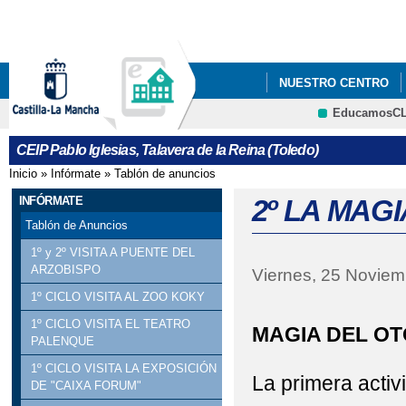
Pa
co
pri
NUESTRO CENTRO
EducamosC
5ºY6º PODCAST_ PRO
CEIP Pablo Iglesias, Talavera de la Reina (Toledo)
Inicio
»
Infórmate
»
Tablón de anuncios
Se encuentra usted aquí
INFÓRMATE
2º LA MAG
Tablón de Anuncios
1º y 2º VISITA A PUENTE DEL
ARZOBISPO
Viernes, 25 Noviem
1º CICLO VISITA AL ZOO KOKY
1º CICLO VISITA EL TEATRO
MAGIA DEL O
PALENQUE
1º CICLO VISITA LA EXPOSICIÓN
La primera acti
DE "CAIXA FORUM"