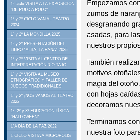
Empezamos con u
1º ciclo VISITA A LA EXPOSICIÓN
"DE POLO A POLO"
zumos de naranj
1º y 2º CICLO VAN AL TEATRO
desgranando gr
2024
asadas, para la
1º y 2º LA MONDILLA 2025
nuestros propio
1º y 2º PRESENTACIÓN DEL
LIBRO "ALBA, LA RANA" 2025
1º y 2º VISITA AL CENTRO DE
También realizam
INTERPRETACIÓN RÍO TAJO
motivos otoñales
1º y 2º VISITA AL MUSEO
ETNOGRÁFICO Y TALLER DE
magia del otoño
JUEGOS TRADIDIONALES
con hojas caídas
1º y 2º ¡NOS VAMOS AL TEATRO!
2022
decoramos nuestr
1º, 2º y 3º EDUCACIÓN FÍSICA
"HALLOWEEN"
Terminamos con 
1ºA DÍA DE LA PAZ 2022
nuestra foto par
1ºCICLO VISITA A MICRÓPOLIS