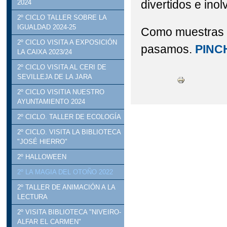
divertidos e inol
2024
2º CICLO TALLER SOBRE LA
IGUALDAD 2024-25
Como muestras o
2º CICLO VISITA A EXPOSICIÓN
pasamos.
PINC
LA CAIXA 2023/24
2º CICLO VISITA AL CERI DE
SEVILLEJA DE LA JARA
2º CICLO VISITIA NUESTRO
AYUNTAMIENTO 2024
2º CICLO. TALLER DE ECOLOGÍA
2º CICLO. VISITA LA BIBLIOTECA
"JOSÉ HIERRO"
2º HALLOWEEN
2º LA MAGIA DEL OTOÑO 2022
2º TALLER DE ANIMACIÓN A LA
LECTURA
2º VISITA BIBLIOTECA "NIVEIRO-
ALFAR EL CARMEN"