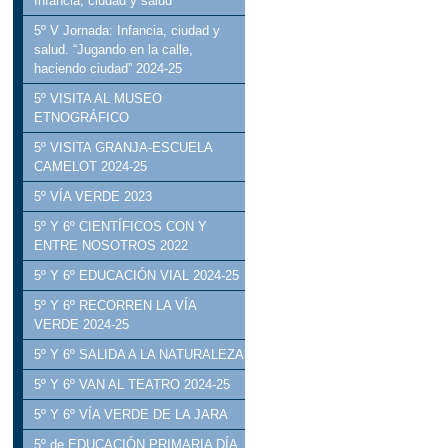
Infancia, ciudad y salud
5º V Jornada: Infancia, ciudad y
salud. “Jugando en la calle,
haciendo ciudad” 2024-25
5º VISITA AL MUSEO
ETNOGRÁFICO
5º VISITA GRANJA-ESCUELA
CAMELOT 2024-25
5º VÍA VERDE 2023
5º Y 6º CIENTÍFICOS CON Y
ENTRE NOSOTROS 2022
5º Y 6º EDUCACIÓN VIAL 2024-25
5º Y 6º RECORREN LA VÍA
VERDE 2024-25
5º Y 6º SALIDA A LA NATURALEZA
5º Y 6º VAN AL TEATRO 2024-25
5º Y 6º VÍA VERDE DE LA JARA
5º de EDUCACIÓN PRIMARIA DÍA