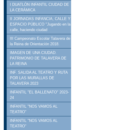
I DUATLÓN INFANTIL CIUDAD DE
LA CERÁMICA
II JORNADAS INFANCIA, CALLE Y
ESPACIO PÚBLICO "Jugando en la
calle, haciendo ciudad
III Campeonato Escolar Talavera de
la Reina de Orientación 2018.
IMAGEN DE UNA CIUDAD.
PATRIMONIO DE TALAVERA DE
LA REINA
INF. SALIDA AL TEATRO Y RUTA
POR LAS MURALLAS DE
TALAVERA 2023
INFANTIL "EL BALLENATO" 2023-
24
INFANTIL "NOS VAMOS AL
TEATRO"
INFANTIL "NOS VAMOS AL
TEATRO"