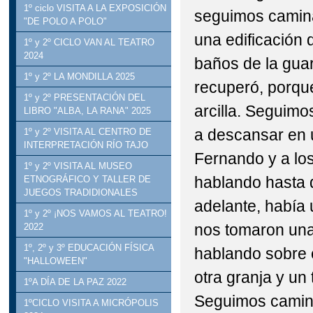
1º ciclo VISITA A LA EXPOSICIÓN
seguimos camina
"DE POLO A POLO"
una edificación 
1º y 2º CICLO VAN AL TEATRO
2024
baños de la guar
1º y 2º LA MONDILLA 2025
recuperó, porqu
1º y 2º PRESENTACIÓN DEL
arcilla. Seguim
LIBRO "ALBA, LA RANA" 2025
a descansar en 
1º y 2º VISITA AL CENTRO DE
INTERPRETACIÓN RÍO TAJO
Fernando y a l
1º y 2º VISITA AL MUSEO
hablando hasta 
ETNOGRÁFICO Y TALLER DE
JUEGOS TRADIDIONALES
adelante, había 
1º y 2º ¡NOS VAMOS AL TEATRO!
nos tomaron una
2022
1º, 2º y 3º EDUCACIÓN FÍSICA
hablando sobre 
"HALLOWEEN"
otra granja y un
1ºA DÍA DE LA PAZ 2022
Seguimos camina
1ºCICLO VISITA A MICRÓPOLIS