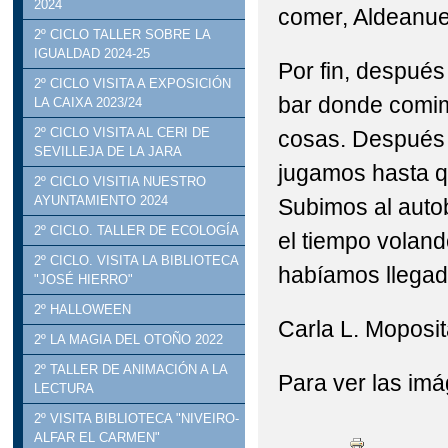
2024
comer, Aldeanue
2º CICLO TALLER SOBRE LA
IGUALDAD 2024-25
Por fin, después
2º CICLO VISITA A EXPOSICIÓN
bar donde comim
LA CAIXA 2023/24
2º CICLO VISITA AL CERI DE
cosas. Después 
SEVILLEJA DE LA JARA
jugamos hasta qu
2º CICLO VISITIA NUESTRO
AYUNTAMIENTO 2024
Subimos al auto
2º CICLO. TALLER DE ECOLOGÍA
el tiempo volan
2º CICLO. VISITA LA BIBLIOTECA
habíamos llegad
"JOSÉ HIERRO"
2º HALLOWEEN
Carla L. Moposi
2º LA MAGIA DEL OTOÑO 2022
2º TALLER DE ANIMACIÓN A LA
Para ver las im
LECTURA
2º VISITA BIBLIOTECA "NIVEIRO-
ALFAR EL CARMEN"