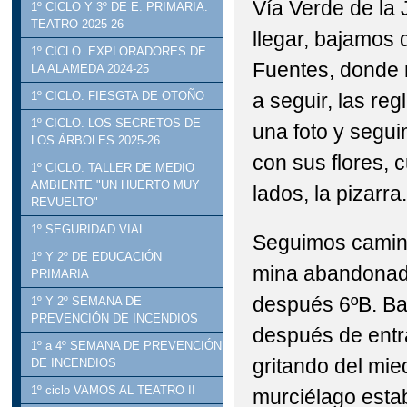
Vía Verde de la 
1º CICLO Y 3º DE E. PRIMARIA.
TEATRO 2025-26
llegar, bajamos 
1º CICLO. EXPLORADORES DE
Fuentes, donde 
LA ALAMEDA 2024-25
a seguir, las reg
1º CICLO. FIESGTA DE OTOÑO
1º CICLO. LOS SECRETOS DE
una foto y segu
LOS ÁRBOLES 2025-26
con sus flores, 
1º CICLO. TALLER DE MEDIO
AMBIENTE "UN HUERTO MUY
lados, la pizarra.
REVUELTO"
1º SEGURIDAD VIAL
Seguimos camina
1º Y 2º DE EDUCACIÓN
mina abandonada
PRIMARIA
después 6ºB. Ba
1º Y 2º SEMANA DE
PREVENCIÓN DE INCENDIOS
después de entra
1º a 4º SEMANA DE PREVENCIÓN
gritando del mied
DE INCENDIOS
1º ciclo VAMOS AL TEATRO II
murciélago estab