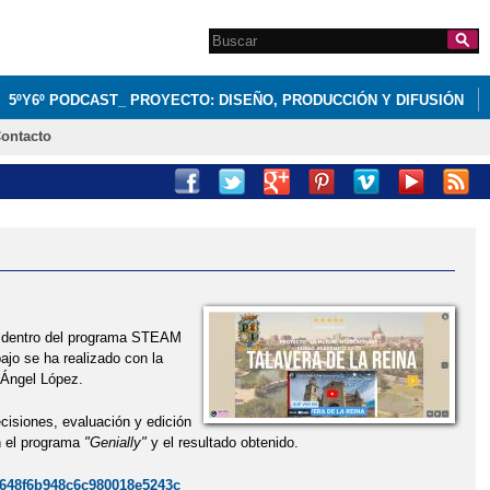
Search this site
Formulario de
búsqueda
5ºY6º PODCAST_ PROYECTO: DISEÑO, PRODUCCIÓN Y DIFUSIÓN
ontacto
o, dentro del programa STEAM
ajo se ha realizado con la
 Ángel López.
cisiones, evaluación y edición
n el programa
"Genially"
y el resultado obtenido.
y/648f6b948c6c980018e5243c