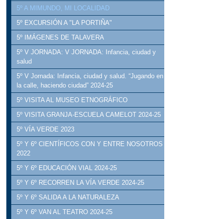
5º A MIMUNDO, MI LOCALIDAD
5º EXCURSIÓN A "LA PORTIÑA"
5º IMÁGENES DE TALAVERA
5º V JORNADA: V JORNADA: Infancia, ciudad y
salud
5º V Jornada: Infancia, ciudad y salud. “Jugando en
la calle, haciendo ciudad” 2024-25
5º VISITA AL MUSEO ETNOGRÁFICO
5º VISITA GRANJA-ESCUELA CAMELOT 2024-25
5º VÍA VERDE 2023
5º Y 6º CIENTÍFICOS CON Y ENTRE NOSOTROS
2022
5º Y 6º EDUCACIÓN VIAL 2024-25
5º Y 6º RECORREN LA VÍA VERDE 2024-25
5º Y 6º SALIDA A LA NATURALEZA
5º Y 6º VAN AL TEATRO 2024-25