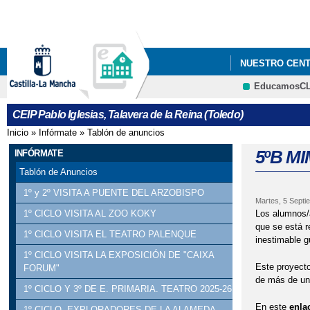
NUESTRO CEN
EducamosC
CEIP Pablo Iglesias, Talavera de la Reina (Toledo)
Inicio
»
Infórmate
»
Tablón de anuncios
Se encuentra usted aquí
5ºB M
INFÓRMATE
Tablón de Anuncios
1º y 2º VISITA A PUENTE DEL ARZOBISPO
Martes, 5 Septi
Los alumnos/a
1º CICLO VISITA AL ZOO KOKY
que se está r
1º CICLO VISITA EL TEATRO PALENQUE
inestimable g
1º CICLO VISITA LA EXPOSICIÓN DE "CAIXA
Este proyecto
FORUM"
de más de un 
1º CICLO Y 3º DE E. PRIMARIA. TEATRO 2025-26
En este
enla
1º CICLO. EXPLORADORES DE LA ALAMEDA