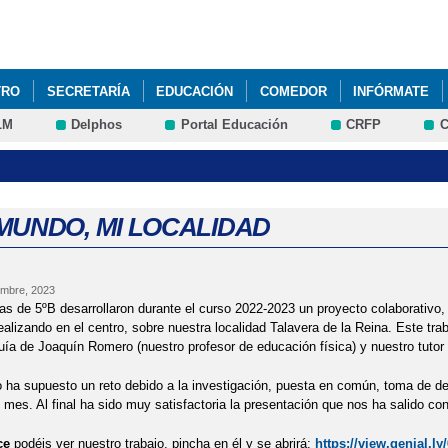
Pasar al
contenido
principal
TRO
SECRETARÍA
EDUCACIÓN
COMEDOR
INFÓRMATE
LM
Delphos
Portal Educación
CRFP
C
IMUNDO, MI LOCALIDAD
embre, 2023
s de 5ºB desarrollaron durante el curso 2022-2023 un proyecto colaborativ
ealizando en el centro, sobre nuestra localidad Talavera de la Reina. Este trab
uía de Joaquín Romero (nuestro profesor de educación física) y nuestro tutor
 ha supuesto un reto debido a la investigación, puesta en común, toma de de
mes. Al final ha sido muy satisfactoria la presentación que nos ha salido co
ce
podéis ver nuestro trabajo, pincha en él y se abrirá:
https://view.genial.l