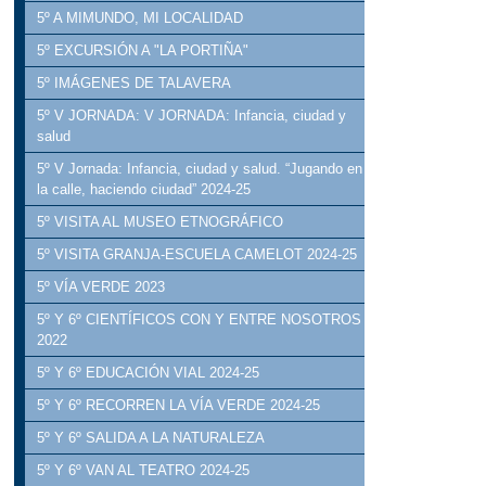
5º A MIMUNDO, MI LOCALIDAD
5º EXCURSIÓN A "LA PORTIÑA"
5º IMÁGENES DE TALAVERA
5º V JORNADA: V JORNADA: Infancia, ciudad y
salud
5º V Jornada: Infancia, ciudad y salud. “Jugando en
la calle, haciendo ciudad” 2024-25
5º VISITA AL MUSEO ETNOGRÁFICO
5º VISITA GRANJA-ESCUELA CAMELOT 2024-25
5º VÍA VERDE 2023
5º Y 6º CIENTÍFICOS CON Y ENTRE NOSOTROS
2022
5º Y 6º EDUCACIÓN VIAL 2024-25
5º Y 6º RECORREN LA VÍA VERDE 2024-25
5º Y 6º SALIDA A LA NATURALEZA
5º Y 6º VAN AL TEATRO 2024-25