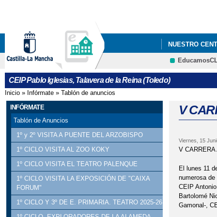
NUESTRO CEN
EducamosC
CEIP Pablo Iglesias, Talavera de la Reina (Toledo)
Inicio
»
Infórmate
»
Tablón de anuncios
Se encuentra usted aquí
V CAR
INFÓRMATE
Tablón de Anuncios
1º y 2º VISITA A PUENTE DEL ARZOBISPO
Viernes, 15 Juni
V CARRERA 
1º CICLO VISITA AL ZOO KOKY
1º CICLO VISITA EL TEATRO PALENQUE
El lunes 11 d
numerosa de 
1º CICLO VISITA LA EXPOSICIÓN DE "CAIXA
CEIP Antonio
FORUM"
Bartolomé Ni
1º CICLO Y 3º DE E. PRIMARIA. TEATRO 2025-26
Gamonal-, CE
1º CICLO. EXPLORADORES DE LA ALAMEDA