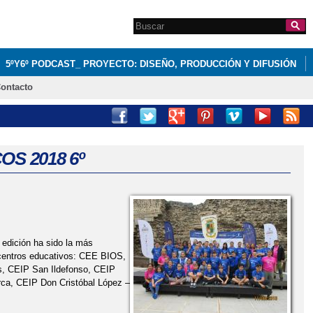
Search this site
Formulario de
búsqueda
5ºY6º PODCAST_ PROYECTO: DISEÑO, PRODUCCIÓN Y DIFUSIÓN
ontacto
S 2018 6º
 edición ha sido la más
centros educativos: CEE BIOS,
, CEIP San Ildefonso, CEIP
rca, CEIP Don Cristóbal López –