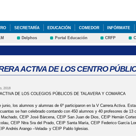
Pasar al
contenido
principal
TRO
SECRETARÍA
EDUCACIÓN
COMEDOR
INFÓRMATE
LM
Delphos
Portal Educación
CRFP
C
RERA ACTIVA DE LOS CENTRO PÚBLICO
o, 2018
ACTIVA DE LOS COLEGIOS PÚBLICOS DE TALAVERA Y COMARCA
e junio, los alumnos y alumnas de 6º participaron en la V Carrera Activa. Esta
cuantas se han celebrado contando con 450 alumnos y 40 profesores de 13 
 Machado, CEIP José Bárcena, CEIP San Juan de Dios, CEIP Hernán Cortes
colau, CEIP Ntra Sra del Prado, CEIP Santa María, CEIP Federico García Lo
IP Andrés Arango –Velada- y CEIP Pablo Iglesias.