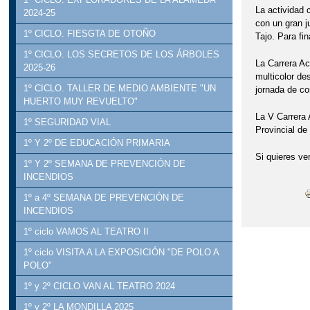
La actividad 
2024-25
con un gran j
1º CICLO. FIESGTA DE OTOÑO
Tajo. Para fi
1º CICLO. LOS SECRETOS DE LOS ÁRBOLES
La Carrera Ac
2025-26
multicolor de
1º CICLO. TALLER DE MEDIO AMBIENTE "UN
jornada de co
HUERTO MUY REVUELTO"
La V Carrera 
1º SEGURIDAD VIAL
Provincial de
1º Y 2º DE EDUCACIÓN PRIMARIA
Si quieres ver
1º Y 2º SEMANA DE PREVENCIÓN DE
INCENDIOS
1º a 4º SEMANA DE PREVENCIÓN DE
INCENDIOS
1º ciclo VAMOS AL TEATRO II
1º ciclo VISITA A LA EXPOSICIÓN "DE POLO A
POLO"
1º y 2º CICLO VAN AL TEATRO 2024
1º y 2º LA MONDILLA 2025